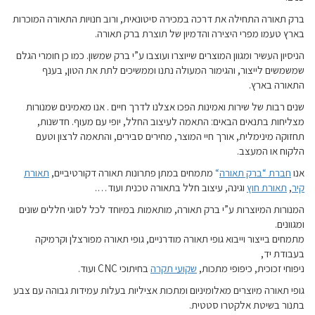
ברק תאורה התחילה את דרכה במכירה סיטונאית, ורוב חנויות התאורה המוכרות
בארץ טעמו מפרי היצירה והדמיון של תוצרת ברק תאורה.
הניסיון העשיר ומגוון המוצרים שייוצרו ועוצבו ע”י ברק שמשון. כמו כן חומרי הגלם
שמשמשים לייצור, והגימור המעולה נתנו וממשיכים לתת את הטון, בענף
התאורה בארץ.
שנים רבות של שירות ואמינות הפכו אצלנו לדרך חיים . אנו מאמינים שמנורות
מצליחות בתנאים הבאים: התאמה לעיצוב החלל, יופי עם מעוף. חדשנות,
תחזוקה מינימלית, אורך חיי המוצר, מחירים סבירים, והתאמה לרצון וטעם
הלקוח או המעצב.
אנו
חברת “ברק תאורה
“
מתמחים במתן פתרונות תאורה דקורטיביים,
תאורת
קיר
,
תאורת חוץ
וגינה, עיצוב חלל בתאורה טכנית ועוד….
המנורות המיוצרות ע”י ברק תאורה, מותאמות במיוחד לכל לסוגי חללים שונים
ומגוונים.
מתמחים בייצור וייבוא גופי תאורה מודרניים, גופי תאורה מפורצלן וקרמיקה
בעבודת יד,
ניפוחי זכוכית, כיפופי מתכות,
שקועי תקרה
בחיתוכי CNC ועוד.
גופי תאורה מיוצרים מאלומיניום ומתכות אציליות בעלות עמידות גבוהה עם צבע
בתנור בשיטת אלקטרו סטטית.