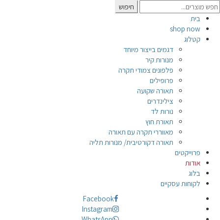
Searc
חיפוש
for
בית
shop now
קטלוג
דגמים בייצור מיוחד
מנורות קיר
פלפונים צמודי תקרה
פרופילים
תאורה שקועה
צילינדרים
נורות לד
תאורת חוץ
מאווררי תקרה עם תאורה
תאורה דקורטיבית/ מנורות תליה
פרוייקטים
אודות
בלוג
לקוחות עסקיים
Facebook
Instagram
WhatsApp