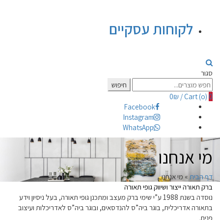
לקוחות עסקיים
סגור
Search
חיפוש
for:
0
₪
/
Cart (
o
)
0
Facebook
Instagram
WhatsApp
מי אנחנו
דף הבית
»
מי אנחנו
ברק תאורה ייצור ושיווק גופי תאורה
נוסדה בשנת 1988 ע”י שימי ברק מעצב ומתכנן גופי תאורה, בעל ניסיון וידע
בתאורה אדריכלית, בוגר ביה”ס להנדסאים, ובוגר ביה”ס לאדריכלות ועיצוב
פנים.