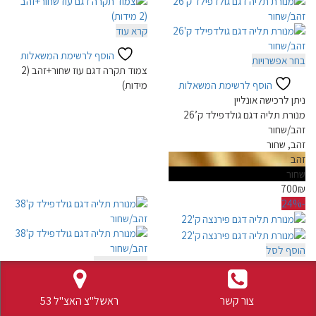
קרא עוד
הוסף לרשימת המשאלות
למוצר
בחר אפשרויות
צמוד תקרה דגם עוז שחור+זהב (2
זה
הוסף לרשימת המשאלות
מידות)
יש
ניתן לרכישה אונליין
מספר
מנורת תליה דגם גולדפילד ק’26
סוגים.
זהב/שחור
ניתן
זהב, שחור
לבחור
זהב
את
שחור
האפשרויות
700
₪
בעמוד
-24%
המוצר
הוסף לסל
למוצר
בחר אפשרויות
הוסף לרשימת המשאלות
זה
הוסף לרשימת המשאלות
ניתן לרכישה אונליין
יש
צור קשר
ראשל"צ האצ"ל 53
ניתן לרכישה אונליין
מנורת תליה דגם פירנצה ק’22
מספר