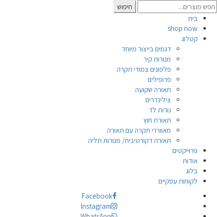
Searc
חיפוש
for
בית
shop now
קטלוג
דגמים בייצור מיוחד
מנורות קיר
פלפונים צמודי תקרה
פרופילים
תאורה שקועה
צילינדרים
נורות לד
תאורת חוץ
מאווררי תקרה עם תאורה
תאורה דקורטיבית/ מנורות תליה
פרוייקטים
אודות
בלוג
לקוחות עסקיים
Facebook
Instagram
WhatsApp