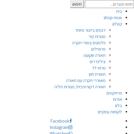
Searc
חיפוש
for
בית
shop now
קטלוג
דגמים בייצור מיוחד
מנורות קיר
פלפונים צמודי תקרה
פרופילים
תאורה שקועה
צילינדרים
נורות לד
תאורת חוץ
מאווררי תקרה עם תאורה
תאורה דקורטיבית/ מנורות תליה
פרוייקטים
אודות
בלוג
לקוחות עסקיים
Facebook
Instagram
WhatsApp