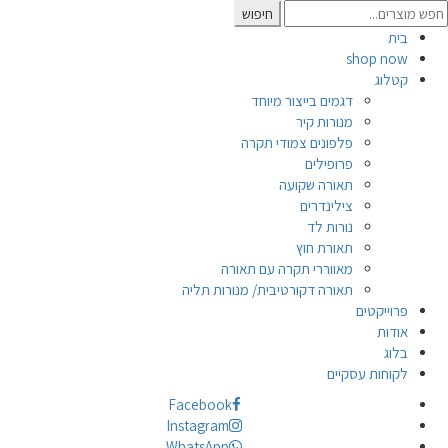
Searc
חיפוש
for
בית
shop now
קטלוג
דגמים בייצור מיוחד
מנורות קיר
פלפונים צמודי תקרה
פרופילים
תאורה שקועה
צילינדרים
נורות לד
תאורת חוץ
מאווררי תקרה עם תאורה
תאורה דקורטיבית/ מנורות תליה
פרוייקטים
אודות
בלוג
לקוחות עסקיים
Facebook
Instagram
WhatsApp