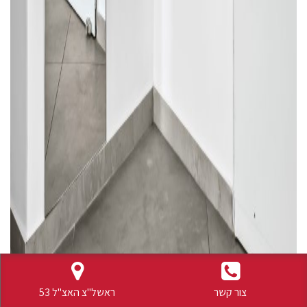
צור קשר
ראשל"צ האצ"ל 53