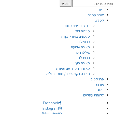
Searc
חיפוש
for
בית
shop now
קטלוג
דגמים בייצור מיוחד
מנורות קיר
פלפונים צמודי תקרה
פרופילים
תאורה שקועה
צילינדרים
נורות לד
תאורת חוץ
מאווררי תקרה עם תאורה
תאורה דקורטיבית/ מנורות תליה
פרוייקטים
אודות
בלוג
לקוחות עסקיים
Facebook
Instagram
WhatsApp