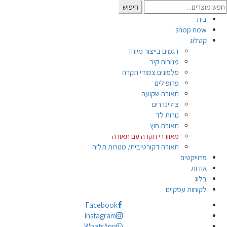
Searc
חיפוש
for
בית
shop now
קטלוג
דגמים בייצור מיוחד
מנורות קיר
פלפונים צמודי תקרה
פרופילים
תאורה שקועה
צילינדרים
נורות לד
תאורת חוץ
מאווררי תקרה עם תאורה
תאורה דקורטיבית/ מנורות תליה
פרוייקטים
אודות
בלוג
לקוחות עסקיים
Facebook
Instagram
WhatsApp