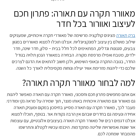
מאוורר תקרה עם תאורה: פתרון חכם
לעיצוב ואוורור בכל חדר
ברק תאורה
מציגים קולקציה מרשימה של מאווררי תקרה איכותיים, שמעניקים
שילוב מושלם בין עיצוב לפונקציונליות. אצלנו תוכלו למצוא מאווררים במגוון
צבעים, סגנונות וגדלים, המתאימים לכל חלל בבית – סלון, חדר שינה, חדר
ילדים, מטבח ואפילו מרפסת מקורה. הבחירה במאוורר הנכון תלויה בגודל
החדר, בגובה התקרה ובאופי השימוש, ולכן חשוב להתאים את הדגם לצרכים
שלכם כדי ליהנות מזרימת אוויר יעילה ונוחות מקסימלית לאורך כל השנה.
למה לבחור מאוורר תקרה תאורה?
אם אתם מחפשים פתרון חכם וחסכוני, מאוורר תקרה עם תאורה מאפשר ליהנות
גם מאוורור וגם מתאורה איכותית באותו מוצר, תוך שמירה על מראה נקי ומודרני.
מעבר לכך, מאוורר תקרה עם תאורה מסייע בחיסכון במקום ומעניק תאורה
אחידה ונעימה גם בחדרים שבהם אין הרבה נקודות אור. בנוסף, תוכלו למצוא
אצלנו דגמים רבים של מאוורר תקרה תאורה בעיצובים אלגנטיים, עם עוצמות
אור שונות ואפשרויות שליטה מתקדמות. היכנסו עכשיו לקטלוג והתרשמו
מהמבחר שמחכה לכם.