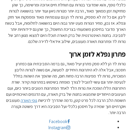
כלכלי נוסף, והוא שמדובר בנורות עם תוחלת חיים ארוכה ומרשימה, כך שהן
מחזיקות זמן ממושך מאוד, הרבה יותר מנורות ניאון ועוד יותר בהשוואה לנורות
ליבון. אם כל זה לא מספיק, נורות לד הן גם עוצמתיות מאוד ומספקות אור חזק
ונפלא. אז נכון, מחיר הנורות מעט יותר גבוה היום בהשוואה לחלופות, אבל בטווח
הארוך מדובר בחיסכון משמעותי בצריכת החשמל, כך שהן גם ידידותיות יותר
לסביבה. בחנות האינטרנטית של ברק תאורה תוכלו היום למצוא מגוון רחב של
נורות לד ופתרונות תאורה מעוצבים, שילוב אידאלי לדירה שלכם.
פתרון נפלא לזמן ארוך
נורות לד הן ללא ספק פתרון יעיל מאוד, גם ברמה הסביבתית וגם כפתרון
חסכוני, אבל אלה לא היתרונות היחידים. למעשה, אם נשווה לנורות הליבון
המוכרות, נורות לד מפיצות הרבה פחות חום, מה שהופך את השהות בחלל
לנעימה יותר וגם עשוי להוביל לצורך מופחת בשימוש בפתרונות קירור. שורת
היתרונות הללו הופכת את נורות הלד לאחד הפתרונות הטובים ביותר כיום, ועם
העיצובים הייחודיים שתמצאו בחנות של ברק תאורה, עם הדגמים האיכותיים ועם
תשומת הלב הרבה לכל פרט קטן, נדמה שהדרך לרכישת
גופי תאורה
מעוצבים
ויוקרתיים תוך שמירה על חיסכון כלכלי ועל הסביבה היא דרך פשוטה וקצרה
הרבה יותר.
Facebook
Instagram