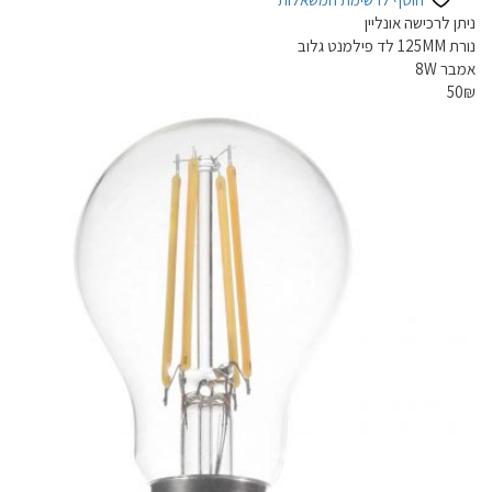
ניתן לרכישה אונליין
נורת 125MM לד פילמנט גלוב
אמבר 8W
50
₪