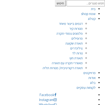
Searc
חיפוש
for
בית
shop now
קטלוג
דגמים בייצור מיוחד
מנורות קיר
פלפונים צמודי תקרה
פרופילים
תאורה שקועה
צילינדרים
נורות לד
תאורת חוץ
מאווררי תקרה עם תאורה
תאורה דקורטיבית/ מנורות תליה
פרוייקטים
אודות
בלוג
לקוחות עסקיים
Facebook
Instagram
WhatsApp