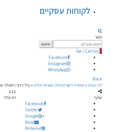
לקוחות עסקיים
סגור
Search
חיפוש
for:
0
₪
/
Cart (
o
)
0
Facebook
Instagram
WhatsApp
Back
דף הבית
»
תאורה דקורטיבית/ מנורות תליה
»
ביל כדור רוזגולד שישיי
צבע
שתף
רוז גולד
Facebook
Twitter
Google
Email
Pinterest