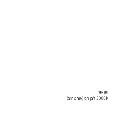
גוון אור
3000K לבן חם (אור צהוב)