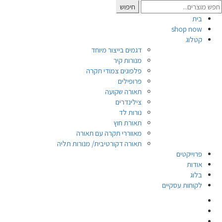
Searc
חיפוש
for
בית
shop now
קטלוג
דגמים בייצור מיוחד
מנורות קיר
פלפונים צמודי תקרה
פרופילים
תאורה שקועה
צילינדרים
נורות לד
תאורת חוץ
מאווררי תקרה עם תאורה
תאורה דקורטיבית/ מנורות תליה
פרוייקטים
אודות
בלוג
לקוחות עסקיים