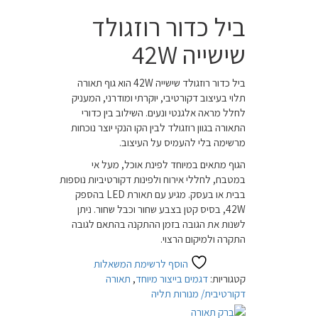
ביל כדור רוזגולד
שישייה 42W
ביל כדור רוזגולד שישייה 42W הוא גוף תאורה
תלוי בעיצוב דקורטיבי, יוקרתי ומודרני, המעניק
לחלל מראה אלגנטי ונעים. השילוב בין כדורי
התאורה בגוון רוזגולד לבין הקו הנקי יוצר נוכחות
מרשימה בלי להעמיס על העיצוב.
הגוף מתאים במיוחד לפינת אוכל, מעל אי
במטבח, לחללי אירוח ולפינות דקורטיביות נוספות
בבית או בעסק. מגיע עם תאורת LED בהספק
42W, בסיס קטן בצבע שחור וכבל שחור. ניתן
לשנות את הגובה בזמן ההתקנה בהתאם לגובה
התקרה ולמיקום הרצוי.
הוסף לרשימת המשאלות
קטגוריות:
דגמים בייצור מיוחד
,
תאורה
דקורטיבית/ מנורות תליה