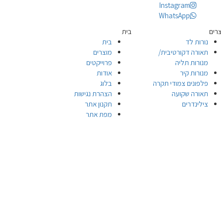
Instagram
WhatsApp
רים
בית
נורות לד
בית
תאורה דקורטיבית/
מוצרים
מנורות תליה
פרוייקטים
מנורות קיר
אודות
פלפונים צמודי תקרה
בלוג
תאורה שקועה
הצהרת נגישות
צילינדרים
תקנון אתר
מפת אתר