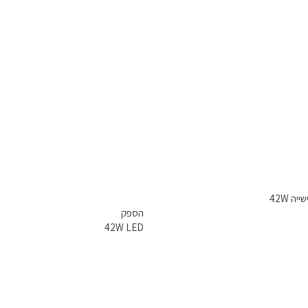
ה 42W
הספק
42W LED