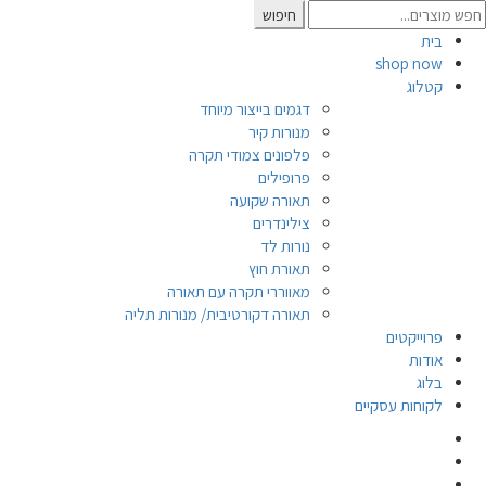
Searc
חיפוש
for
בית
shop now
קטלוג
דגמים בייצור מיוחד
מנורות קיר
פלפונים צמודי תקרה
פרופילים
תאורה שקועה
צילינדרים
נורות לד
תאורת חוץ
מאווררי תקרה עם תאורה
תאורה דקורטיבית/ מנורות תליה
פרוייקטים
אודות
בלוג
לקוחות עסקיים