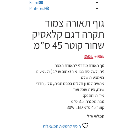
Email
Pinterest
גוף תאורה צמוד
תקרה דגם קלאסיק
שחור קוטר 45 ס”מ
המחיר
המחיר
350
₪
700
₪
המקורי
הנוכחי
גוף תאורה מודרני לתאורת הצפה
היה:
הוא:
ניתן לשליטה בגוון אור (צהוב או לבן) ולעמעום
350₪.
700₪.
באמצעות שלט
מתאים למגוון חללים בפנים הבית, סלון, חדרי
שינה, פינת אוכל ועוד
מידות והספק:
גובה מסגרת: 8.5 ס”מ
קוטר 45 ס”מ 30W LED
המלאי אזל
הוסף לרשימת המשאלות