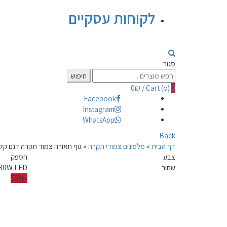
לקוחות עסקיים
סגור
Search
חיפוש
for:
0
₪
/
Cart (
o
)
0
Facebook
Instagram
WhatsApp
Back
דף הבית
»
פלפונים צמודי תקרה
»
גוף תאורה צמוד תקרה דגם קלאסיק
צבע
הספק
שחור
30W LED
-50%