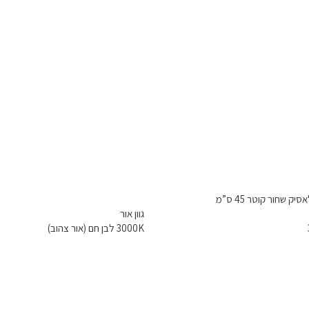
 שחור קוטר 45 ס”מ
גוון אור
3000K לבן חם (אור צהוב)