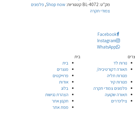
מק"ט:
BL-4072
קטגוריות:
Shop now
,
פלפונים
צמודי תקרה
Facebook
Instagram
WhatsApp
רים
בית
נורות לד
בית
תאורה דקורטיבית/
מוצרים
מנורות תליה
פרוייקטים
מנורות קיר
אודות
פלפונים צמודי תקרה
בלוג
תאורה שקועה
הצהרת נגישות
צילינדרים
תקנון אתר
מפת אתר