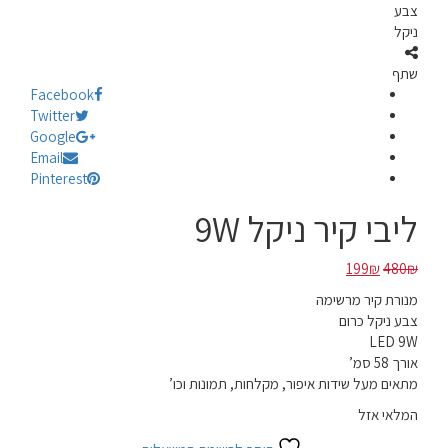
צבע
ניקל
שתף
Facebook
Twitter
Google
Email
Pinterest
ליבי קיר ניקל 9W
המחיר
המחיר
199
₪
480
₪
המקורי
הנוכחי
מנורת קיר מרשימה
היה:
הוא:
צבע ניקל כרום
199₪.
480₪.
LED 9W
אורך 58 סמ’
מתאים מעל שידות איפור, מקלחות, תמונות וכו’
המלאי אזל