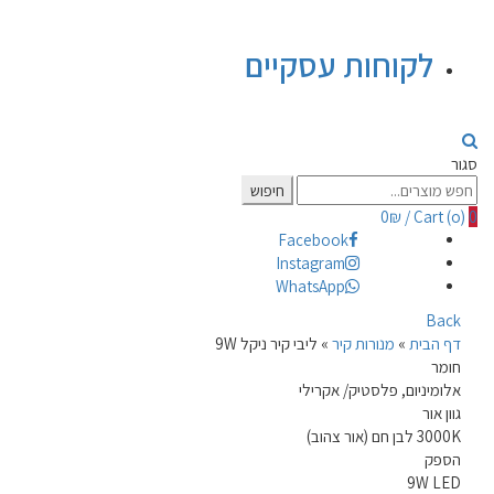
לקוחות עסקיים
סגור
Search
חיפוש
for:
0
₪
/
Cart (
o
)
0
Facebook
Instagram
WhatsApp
Back
דף הבית
»
מנורות קיר
»
ליבי קיר ניקל 9W
חומר
אלומיניום, פלסטיק/ אקרילי
גוון אור
3000K לבן חם (אור צהוב)
הספק
9W LED