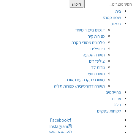
Searc
חיפוש
for
בית
shop now
קטלוג
דגמים בייצור מיוחד
מנורות קיר
פלפונים צמודי תקרה
פרופילים
תאורה שקועה
צילינדרים
נורות לד
תאורת חוץ
מאווררי תקרה עם תאורה
תאורה דקורטיבית/ מנורות תליה
פרוייקטים
אודות
בלוג
לקוחות עסקיים
Facebook
Instagram
WhatsApp