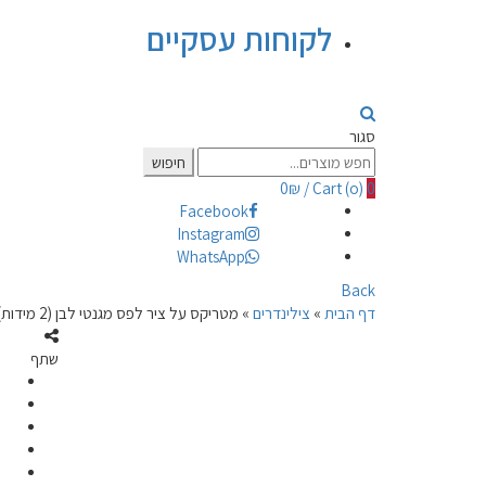
לקוחות עסקיים
סגור
Search
חיפוש
for:
0
₪
/
Cart (
o
)
0
Facebook
Instagram
WhatsApp
Back
דף הבית
»
צילינדרים
»
מטריקס על ציר לפס מגנטי לבן (2 מידות)
שתף