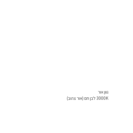
גוון אור
3000K לבן חם (אור צהוב)