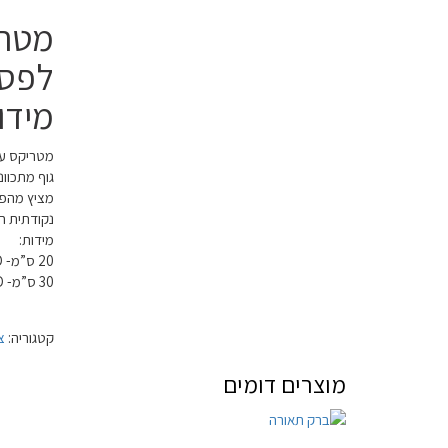
מטרי
מידו
מטריקס על צי
גוף מתכוונ
נקודתית ח
מידות:
20 ס”מ- 12W LED
30 ס”מ- 18W LED
קטגוריה:
צ
מוצרים דומים