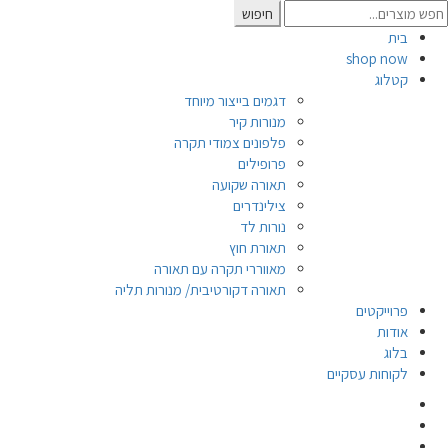
Searc
חיפוש
for
בית
shop now
קטלוג
דגמים בייצור מיוחד
מנורות קיר
פלפונים צמודי תקרה
פרופילים
תאורה שקועה
צילינדרים
נורות לד
תאורת חוץ
מאווררי תקרה עם תאורה
תאורה דקורטיבית/ מנורות תליה
פרוייקטים
אודות
בלוג
לקוחות עסקיים