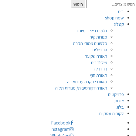
Searc
חיפוש
for
בית
shop now
קטלוג
דגמים בייצור מיוחד
מנורות קיר
פלפונים צמודי תקרה
פרופילים
תאורה שקועה
צילינדרים
נורות לד
תאורת חוץ
מאווררי תקרה עם תאורה
תאורה דקורטיבית/ מנורות תליה
פרוייקטים
אודות
בלוג
לקוחות עסקיים
Facebook
Instagram
WhatsApp