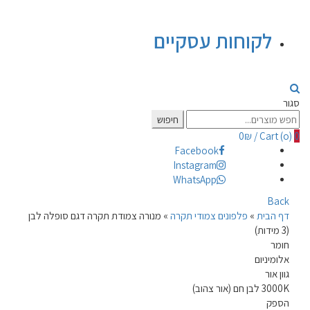
לקוחות עסקיים
סגור
Search
חיפוש
for:
0
₪
/
Cart (
o
)
0
Facebook
Instagram
WhatsApp
Back
דף הבית
»
פלפונים צמודי תקרה
»
מנורה צמודת תקרה דגם סופלה לבן
(3 מידות)
חומר
אלומיניום
גוון אור
3000K לבן חם (אור צהוב)
הספק