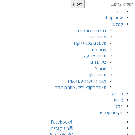
Searc
חיפוש
for
בית
shop now
קטלוג
דגמים בייצור מיוחד
מנורות קיר
פלפונים צמודי תקרה
פרופילים
תאורה שקועה
צילינדרים
נורות לד
תאורת חוץ
מאווררי תקרה עם תאורה
תאורה דקורטיבית/ מנורות תליה
פרוייקטים
אודות
בלוג
לקוחות עסקיים
Facebook
Instagram
WhatsApp