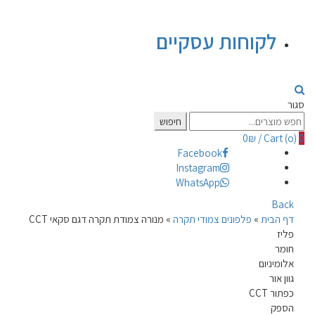
לקוחות עסקיים
סגור
Search
חיפוש
for:
0
₪
/
Cart (
o
)
0
Facebook
Instagram
WhatsApp
Back
דף הבית
»
פלפונים צמודי תקרה
»
מנורה צמודת תקרה דגם סקאי CCT
פליז
חומר
אלומיניום
גוון אור
כפתור CCT
הספק