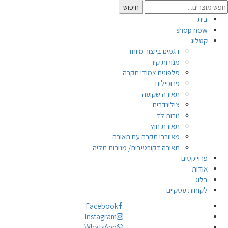
Searc
חיפוש
for
בית
shop now
קטלוג
דגמים בייצור מיוחד
מנורות קיר
פלפונים צמודי תקרה
פרופילים
תאורה שקועה
צילינדרים
נורות לד
תאורת חוץ
מאווררי תקרה עם תאורה
תאורה דקורטיבית/ מנורות תליה
פרוייקטים
אודות
בלוג
לקוחות עסקיים
Facebook
Instagram
WhatsApp