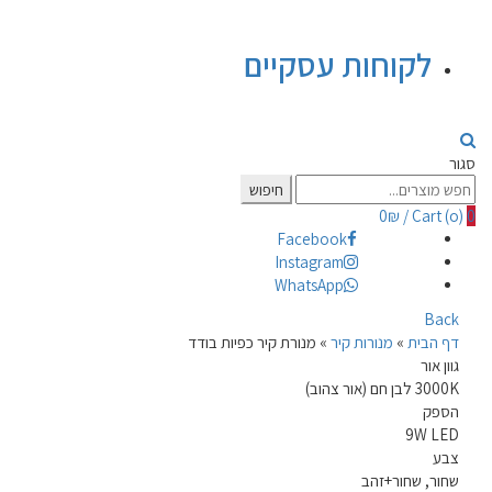
לקוחות עסקיים
סגור
Search
חיפוש
for:
0
₪
/
Cart (
o
)
0
Facebook
Instagram
WhatsApp
Back
דף הבית
»
מנורות קיר
»
מנורת קיר כפיות בודד
גוון אור
3000K לבן חם (אור צהוב)
הספק
9W LED
צבע
שחור, שחור+זהב