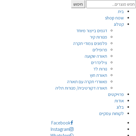
Searc
חיפוש
for
בית
shop now
קטלוג
דגמים בייצור מיוחד
מנורות קיר
פלפונים צמודי תקרה
פרופילים
תאורה שקועה
צילינדרים
נורות לד
תאורת חוץ
מאווררי תקרה עם תאורה
תאורה דקורטיבית/ מנורות תליה
פרוייקטים
אודות
בלוג
לקוחות עסקיים
Facebook
Instagram
WhatsApp