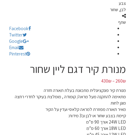
צבע
לבן, שחור
שתף
Facebook
Twitter
Google
Email
Pinterest
מנורת קיר דגם ליין שחור
430
₪
–
260
₪
מנורת קיר פונקציונלית מתכוונת בעלת תאורה חזרה
מתאימה להתקנה מעל מראה/ קומודה , מומלצת בעיקר לחדרי רחצה
מוגן לחות
מאיר תאורה מפוזרת למראה קלאסי ועדין על הקיר
קיימת בצבע שחור או לבן וב3 מידות:
24W LED אורך 90 ס”מ
18W LED אורך 60 ס”מ
12W LED אורך 45 ס”מ