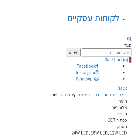
לקוחות עסקיים
סגור
Search
חיפוש
for:
0
₪
/
Cart (
o
)
0
Facebook
Instagram
WhatsApp
Back
דף הבית
»
מנורות קיר
»
מנורת קיר דגם ליין שחור
חומר
אלומיניום
גוון אור
כפתור CCT
הספק
24W LED, 18W LED, 12W LED