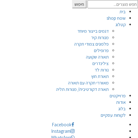
Searc
חיפוש
for
בית
shop now
קטלוג
דגמים בייצור מיוחד
מנורות קיר
פלפונים צמודי תקרה
פרופילים
תאורה שקועה
צילינדרים
נורות לד
תאורת חוץ
מאווררי תקרה עם תאורה
תאורה דקורטיבית/ מנורות תליה
פרוייקטים
אודות
בלוג
לקוחות עסקיים
Facebook
Instagram
WhatsApp