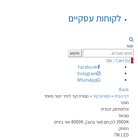
לקוחות עסקיים
סגור
Search
חיפוש
for:
0
₪
/
Cart (
o
)
0
Facebook
Instagram
WhatsApp
Back
דף הבית
»
מנורות קיר
»
מנורת קיר לפיד ייצור מיוחד
חומר
אלומיניום, זכוכית
גוון אור
3000K לבן חם (אור צהוב), 4000K אור ביניים
הספק
7W LED