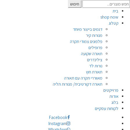
Searc
חיפוש
for
בית
shop now
קטלוג
דגמים בייצור מיוחד
מנורות קיר
פלפונים צמודי תקרה
פרופילים
תאורה שקועה
צילינדרים
נורות לד
תאורת חוץ
מאווררי תקרה עם תאורה
תאורה דקורטיבית/ מנורות תליה
פרוייקטים
אודות
בלוג
לקוחות עסקיים
Facebook
Instagram
WhatsApp