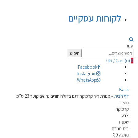
לקוחות עסקיים
סגור
Search
חיפוש
for:
0
₪
/
Cart (
o
)
0
Facebook
Instagram
WhatsApp
Back
דף הבית
»
מנורת קיר קרמיקה דגם בדולח חורים נחשים קוטר 23 ס”מ
חומר
קרמיקה
צבע
שמנת
בית מנורה
נעיצה G9