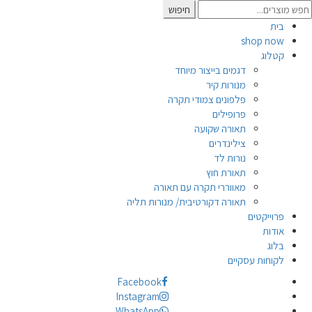
Searc
חיפוש
for
בית
shop now
קטלוג
דגמים בייצור מיוחד
מנורות קיר
פלפונים צמודי תקרה
פרופילים
תאורה שקועה
צילינדרים
נורות לד
תאורת חוץ
מאווררי תקרה עם תאורה
תאורה דקורטיבית/ מנורות תליה
פרוייקטים
אודות
בלוג
לקוחות עסקיים
Facebook
Instagram
WhatsApp