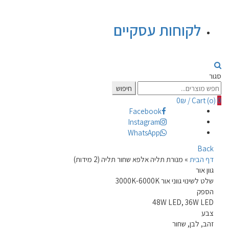
לקוחות עסקיים
סגור
Search
חיפוש
for:
0
₪
/
Cart (
o
)
0
Facebook
Instagram
WhatsApp
Back
דף הבית
»
מנורת תליה אלפא שחור תליה (2 מידות)
גוון אור
שלט לשינוי גווני אור 3000K-6000K
הספק
48W LED, 36W LED
צבע
זהב, לבן, שחור