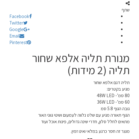
שתף
Facebook
Twitter
Google
Email
Pinterest
מנורת תליה אלפא שחור
תליה (2 מידות)
תליה דגם אלפא שחור
מגיע בקטרים:
80 סמ’- 48W LED
60 סמ’- 36W LED
גובה הגוף 5.8 סמ
הגוף תאורה מגיע עם שלט נלווה לעמעום ושינוי גווני האור
מתאים לחלל סלון, חדרי שינה גדולים, פינות אוכל ועוד
מוצר זה חסר כרגע במלאי ואינו זמין.