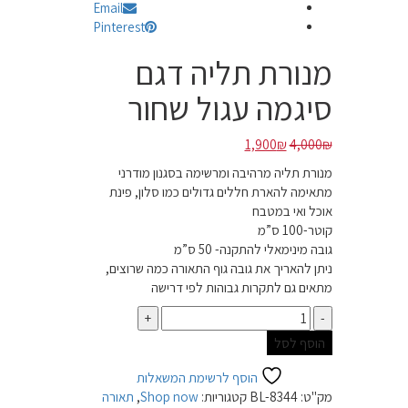
Email
Pinterest
מנורת תליה דגם
סיגמה עגול שחור
המחיר
המחיר
1,900
₪
4,000
₪
המקורי
הנוכחי
מנורת תליה מרהיבה ומרשימה בסגנון מודרני
היה:
הוא:
מתאימה להארת חללים גדולים כמו סלון, פינת
1,900₪.
4,000₪.
אוכל ואי במטבח
קוטר-100 ס”מ
גובה מינימאלי להתקנה- 50 ס”מ
ניתן להאריך את גובה גוף התאורה כמה שרוצים,
מתאים גם לתקרות גבוהות לפי דרישה
כמות
הוסף לסל
הוסף לרשימת המשאלות
מק"ט:
BL-8344
קטגוריות:
Shop now
,
תאורה