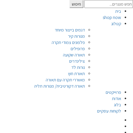
Searc
חיפוש
for
בית
shop now
קטלוג
דגמים בייצור מיוחד
מנורות קיר
פלפונים צמודי תקרה
פרופילים
תאורה שקועה
צילינדרים
נורות לד
תאורת חוץ
מאווררי תקרה עם תאורה
תאורה דקורטיבית/ מנורות תליה
פרוייקטים
אודות
בלוג
לקוחות עסקיים