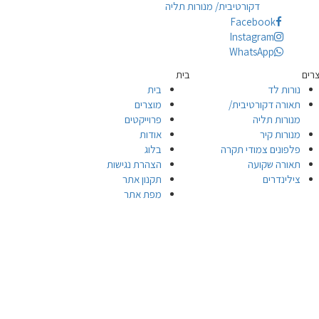
דקורטיבית/ מנורות תליה
Facebook
Instagram
WhatsApp
רים
בית
נורות לד
בית
תאורה דקורטיבית/
מוצרים
מנורות תליה
פרוייקטים
מנורות קיר
אודות
פלפונים צמודי תקרה
בלוג
תאורה שקועה
הצהרת נגישות
צילינדרים
תקנון אתר
מפת אתר