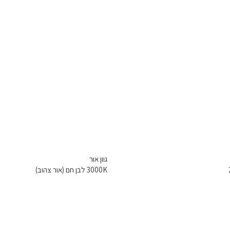
גוון אור
3000K לבן חם (אור צהוב)