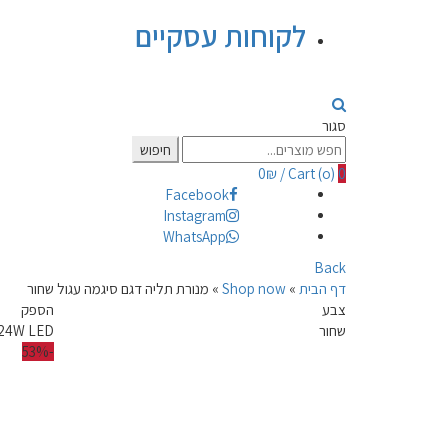
לקוחות עסקיים
סגור
Search
חיפוש
for:
0
₪
/
Cart (
o
)
0
Facebook
Instagram
WhatsApp
Back
דף הבית
»
Shop now
»
מנורת תליה דגם סיגמה עגול שחור
צבע
הספק
שחור
24W LED
-53%