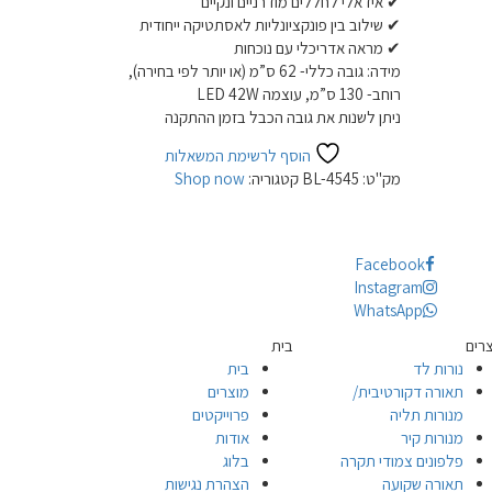
✔ אידאלי לחללים מודרניים ונקיים
✔ שילוב בין פונקציונליות לאסתטיקה ייחודית
✔ מראה אדריכלי עם נוכחות
מידה: גובה כללי- 62 ס”מ (או יותר לפי בחירה),
רוחב- 130 ס”מ, עוצמה LED 42W
ניתן לשנות את גובה הכבל בזמן ההתקנה
הוסף לרשימת המשאלות
מק"ט:
BL-4545
קטגוריה:
Shop now
Facebook
Instagram
WhatsApp
רים
בית
נורות לד
בית
תאורה דקורטיבית/
מוצרים
מנורות תליה
פרוייקטים
מנורות קיר
אודות
פלפונים צמודי תקרה
בלוג
תאורה שקועה
הצהרת נגישות