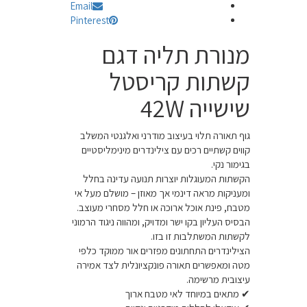
Email
Pinterest
מנורת תליה דגם
קשתות קריסטל
שישייה 42W
גוף תאורה תלוי בעיצוב מודרני ואלגנטי המשלב
קווים קשתיים רכים עם צילינדרים מינימליסטיים
בגימור נקי.
הקשתות המעוגלות יוצרות תנועה עדינה בחלל
ומעניקות מראה דינמי אך מאוזן – מושלם מעל אי
מטבח, פינת אוכל ארוכה או חלל מסחרי מעוצב.
הבסיס העליון בקו ישר ומדויק, ומהווה ניגוד הרמוני
לקשתות המשתלבות זו בזו.
הצילינדרים התחתונים מפזרים אור ממוקד כלפי
מטה ומאפשרים תאורה פונקציונלית לצד אמירה
עיצובית מרשימה.
✔ מתאים במיוחד לאי מטבח ארוך