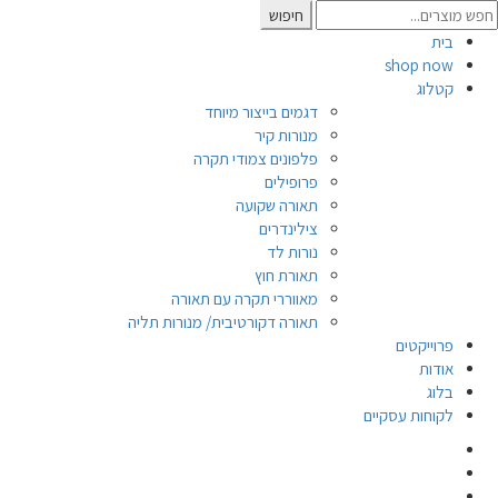
Searc
חיפוש
for
בית
shop now
קטלוג
דגמים בייצור מיוחד
מנורות קיר
פלפונים צמודי תקרה
פרופילים
תאורה שקועה
צילינדרים
נורות לד
תאורת חוץ
מאווררי תקרה עם תאורה
תאורה דקורטיבית/ מנורות תליה
פרוייקטים
אודות
בלוג
לקוחות עסקיים