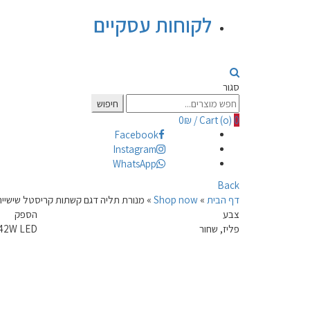
לקוחות עסקיים
סגור
Search
חיפוש
for:
0
₪
/
Cart (
o
)
0
Facebook
Instagram
WhatsApp
Back
דף הבית
»
Shop now
»
מנורת תליה דגם קשתות קריסטל שישייה 2W
צבע
הספק
פליז, שחור
42W LED