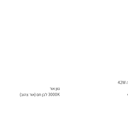
4
גוון אור
3000K לבן חם (אור צהוב)