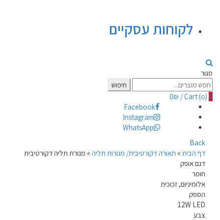
לקוחות עסקיים
סגור
Search
חיפוש
for:
0
₪
/
Cart (
o
)
0
Facebook
Instagram
WhatsApp
Back
דף הבית
»
תאורה דקורטיבית/ מנורות תליה
»
מנורת תליה דקורטיבית
דגם אופק
חומר
אלומיניום, זכוכית
הספק
12W LED
צבע