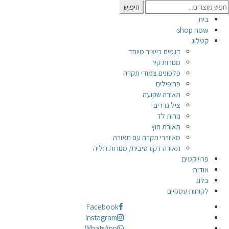
Searc
חיפוש
for
בית
shop now
קטלוג
דגמים בייצור מיוחד
מנורות קיר
פלפונים צמודי תקרה
פרופילים
תאורה שקועה
צילינדרים
נורות לד
תאורת חוץ
מאווררי תקרה עם תאורה
תאורה דקורטיבית/ מנורות תליה
פרוייקטים
אודות
בלוג
לקוחות עסקיים
Facebook
Instagram
WhatsApp