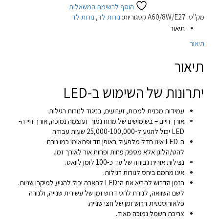
הוסף לרשימת המשאלות
מק"ט:
A60/8W/E27
קטגוריות:
נורות לד
,
נורות לד
תיאור
תיאור
תיאור
יתרונות של השימוש ב-LED
עמידות מכנית למכות, זעזועים, בניגוד לנורות רגילות.
אורך חיים – בשימושים של מתח נמוך ועוצמה נמוכה, אורך חיי ה-
LED יכול להגיע ל-25,000-100,000 שעות עבודה
ה-LED אינו חדל מלפעול באופן חד ופתאומי כמו נורת
להט/הלוגן אלא מספק פחות ופחות אור לאורך זמן.
נצילות אורית גבוהה של עד כ-100 לומן לוואט.
אינו מחמם ביחס לנורות רגילות.
הזמן הדרוש להביא את ה־LED להארה יכול להגיע למיקרו שניות.
לשם השוואה, לנורת להט דרוש זמן של עשירית שנייה, ולנורה
פלאורוסנטית דרוש זמן של חצי שנייה.
צריכת חשמל נמוכה מאוד.