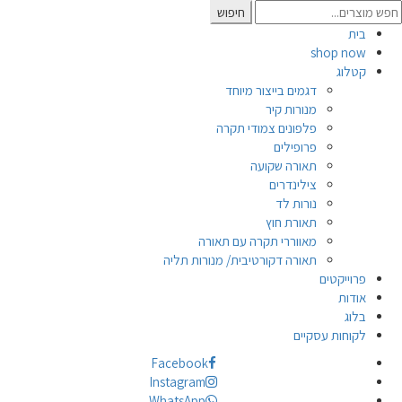
Searc
חיפוש
for
בית
shop now
קטלוג
דגמים בייצור מיוחד
מנורות קיר
פלפונים צמודי תקרה
פרופילים
תאורה שקועה
צילינדרים
נורות לד
תאורת חוץ
מאווררי תקרה עם תאורה
תאורה דקורטיבית/ מנורות תליה
פרוייקטים
אודות
בלוג
לקוחות עסקיים
Facebook
Instagram
WhatsApp