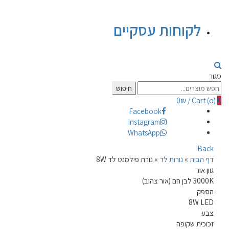
לקוחות עסקיים
סגור
Search
חיפוש
for:
0
₪
/
Cart (
o
)
0
Facebook
Instagram
WhatsApp
Back
דף הבית
»
נורות לד
»
נורת פילמנט לד 8W
גוון אור
3000K לבן חם (אור צהוב)
הספק
8W LED
צבע
זכוכית שקופה