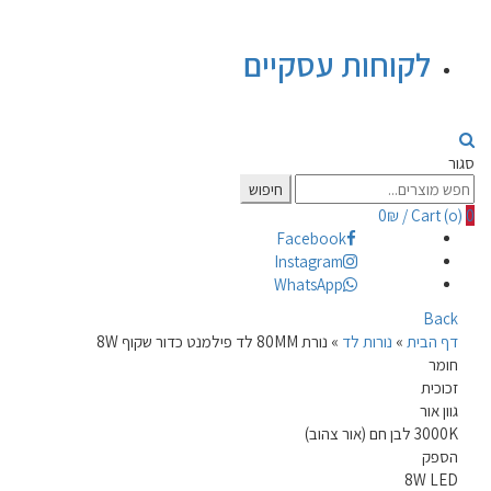
לקוחות עסקיים
סגור
Search
חיפוש
for:
0
₪
/
Cart (
o
)
0
Facebook
Instagram
WhatsApp
Back
דף הבית
»
נורות לד
»
נורת 80MM לד פילמנט כדור שקוף 8W
חומר
זכוכית
גוון אור
3000K לבן חם (אור צהוב)
הספק
8W LED