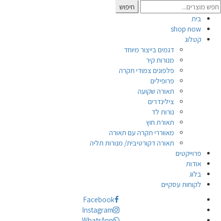
Searc
חיפוש
for
בית
shop now
קטלוג
דגמים בייצור מיוחד
מנורות קיר
פלפונים צמודי תקרה
פרופילים
תאורה שקועה
צילינדרים
נורות לד
תאורת חוץ
מאווררי תקרה עם תאורה
תאורה דקורטיבית/ מנורות תליה
פרוייקטים
אודות
בלוג
לקוחות עסקיים
Facebook
Instagram
WhatsApp