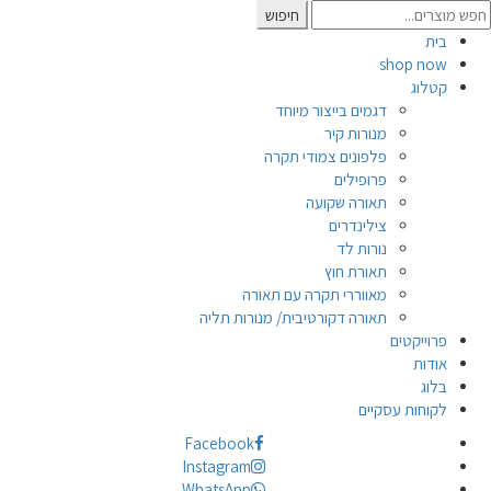
Searc
חיפוש
for
בית
shop now
קטלוג
דגמים בייצור מיוחד
מנורות קיר
פלפונים צמודי תקרה
פרופילים
תאורה שקועה
צילינדרים
נורות לד
תאורת חוץ
מאווררי תקרה עם תאורה
תאורה דקורטיבית/ מנורות תליה
פרוייקטים
אודות
בלוג
לקוחות עסקיים
Facebook
Instagram
WhatsApp