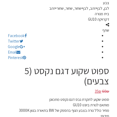
צבע
לבן, לבן+זהב, לבן+שחור, שחור, שחור+זהב
בית מנורה
דקרויקה GU10
שתף
Facebook
Twitter
Google
Email
Pinterest
ספוט שקוע דגם נקסט (5
צבעים)
המחיר
המחיר
35
₪
60
₪
המקורי
הנוכחי
ספוט שקוע לתקרת גבס דגם נקסט מתכוונן
היה:
הוא:
מותאם לנורת ביונט GU10
35₪.
60₪.
מחיר כולל נורה בצבע הגוף בהספק של 8W בתאורה בגוון 3000K
מידות: