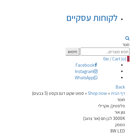
לקוחות עסקיים
סגור
Search
חיפוש
for:
0
₪
/
Cart (
o
)
0
Facebook
Instagram
WhatsApp
Back
דף הבית
»
Shop now
»
ספוט שקוע דגם נקסט (5 צבעים)
חומר
פלסטיק/ אקרילי
גוון אור
3000K לבן חם (אור צהוב)
הספק
8W LED