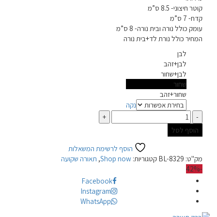
קוטר חיצוני- 8.5 ס”מ
קדח- 7 ס”מ
עומק כולל נורה ובית נורה- 8 ס”מ
המחיר כולל נורת לד+בית נורה
לבן
צבע
לבן+זהב
לבן+שחור
שחור
שחור+זהב
נקה
כמות
הוסף לסל
הוסף לרשימת המשאלות
מק"ט:
BL-8329
קטגוריות:
Shop now
,
תאורה שקועה
-42%
Facebook
Instagram
WhatsApp