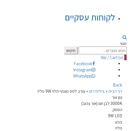
לקוחות עסקיים
סגור
Search
חיפוש
for:
0
₪
/
Cart (
o
)
0
Facebook
Instagram
WhatsApp
Back
דף הבית
»
צילינדרים
»
עורב לפס מגנטי תלוי 9W פליז
גוון אור
3000K לבן חם (אור צהוב)
הספק
9W LED
צבע
פליז