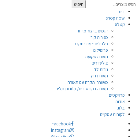
Searc
חיפוש
for
בית
shop now
קטלוג
דגמים בייצור מיוחד
מנורות קיר
פלפונים צמודי תקרה
פרופילים
תאורה שקועה
צילינדרים
נורות לד
תאורת חוץ
מאווררי תקרה עם תאורה
תאורה דקורטיבית/ מנורות תליה
פרוייקטים
אודות
בלוג
לקוחות עסקיים
Facebook
Instagram
WhatsApp