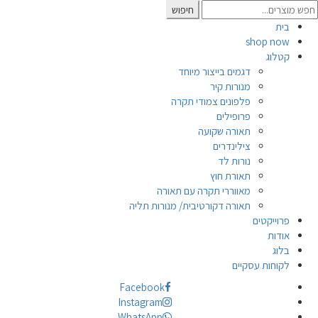
Searc
חיפוש
for
בית
shop now
קטלוג
דגמים בייצור מיוחד
מנורות קיר
פלפונים צמודי תקרה
פרופילים
תאורה שקועה
צילינדרים
נורות לד
תאורת חוץ
מאווררי תקרה עם תאורה
תאורה דקורטיבית/ מנורות תליה
פרוייקטים
אודות
בלוג
לקוחות עסקיים
Facebook
Instagram
WhatsApp