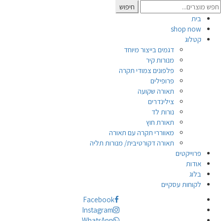
Searc
חיפוש
for
בית
shop now
קטלוג
דגמים בייצור מיוחד
מנורות קיר
פלפונים צמודי תקרה
פרופילים
תאורה שקועה
צילינדרים
נורות לד
תאורת חוץ
מאווררי תקרה עם תאורה
תאורה דקורטיבית/ מנורות תליה
פרוייקטים
אודות
בלוג
לקוחות עסקיים
Facebook
Instagram
WhatsApp