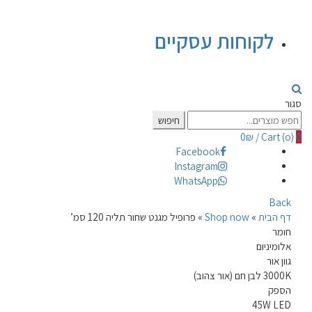
לקוחות עסקיים
סגור
Search
חיפוש
for:
0
₪
/
Cart (
o
)
0
Facebook
Instagram
WhatsApp
Back
דף הבית
»
Shop now
»
פרופיל מגנט שחור תליה 120 סמ’
חומר
אלומיניום
גוון אור
3000K לבן חם (אור צהוב)
הספק
45W LED