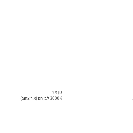
גוון אור
3000K לבן חם (אור צהוב)