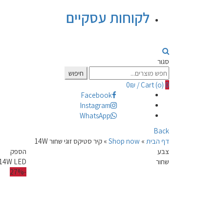
לקוחות עסקיים
סגור
Search
חיפוש
for:
0
₪
/
Cart (
o
)
0
Facebook
Instagram
WhatsApp
Back
דף הבית
»
Shop now
»
קיר סטיקס זוגי שחור 14W
צבע
הספק
שחור
14W LED
-27%