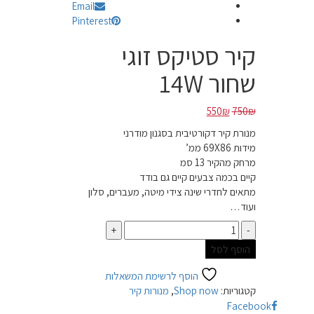
Email
Pinterest
קיר סטיקס זוגי
שחור 14W
המחיר
המחיר
550
₪
750
₪
המקורי
הנוכחי
מנורת קיר דקורטיבית בסגנון מודרני
היה:
הוא:
מידות 69X86 ממ’
550₪.
750₪.
מרחק מהקיר 13 סמ
קיים בכמה צבעים קיים גם בודד
מתאים לחדרי שינה צידי מיטה, מעברים, סלון
ועוד…
כמות
הוסף לסל
הוסף לרשימת המשאלות
קטגוריות:
Shop now
,
מנורות קיר
Facebook