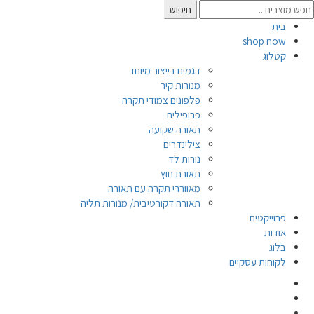
Searc
חיפוש
for
בית
shop now
קטלוג
דגמים בייצור מיוחד
מנורות קיר
פלפונים צמודי תקרה
פרופילים
תאורה שקועה
צילינדרים
נורות לד
תאורת חוץ
מאווררי תקרה עם תאורה
תאורה דקורטיבית/ מנורות תליה
פרוייקטים
אודות
בלוג
לקוחות עסקיים