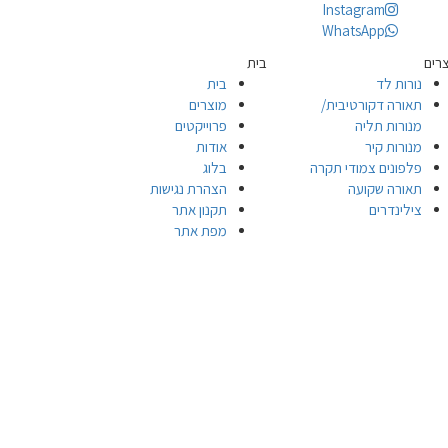
Instagram
WhatsApp
רים
בית
נורות לד
בית
תאורה דקורטיבית/
מוצרים
מנורות תליה
פרוייקטים
מנורות קיר
אודות
פלפונים צמודי תקרה
בלוג
תאורה שקועה
הצהרת נגישות
צילינדרים
תקנון אתר
מפת אתר