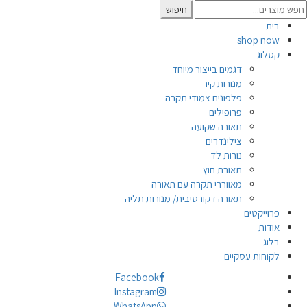
Searc
חיפוש
for
בית
shop now
קטלוג
דגמים בייצור מיוחד
מנורות קיר
פלפונים צמודי תקרה
פרופילים
תאורה שקועה
צילינדרים
נורות לד
תאורת חוץ
מאווררי תקרה עם תאורה
תאורה דקורטיבית/ מנורות תליה
פרוייקטים
אודות
בלוג
לקוחות עסקיים
Facebook
Instagram
WhatsApp