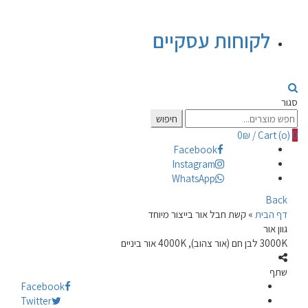
לקוחות עסקיים
סגור
Search
חיפוש
for:
0
₪
/
Cart (
o
)
0
Facebook
Instagram
WhatsApp
Back
דף הבית
»
קשת חבל אור בייצור מיוחד
גוון אור
3000K לבן חם (אור צהוב), 4000K אור ביניים
שתף
Facebook
Twitter