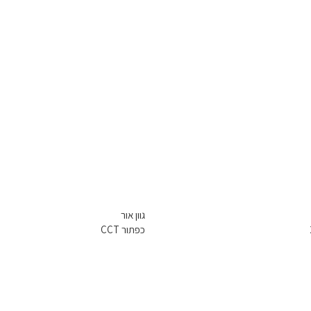
גוון אור
כפתור CCT