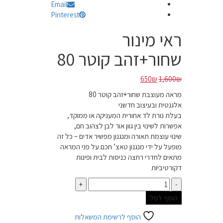
Email
Pinterest
ראי מינור
שחור+זהב קוטר 80
המחיר
המחיר
650
₪
1,600
₪
המקורי
הנוכחי
מראה מעוצבת שחור+זהב קוטר 80
היה:
הוא:
אלגנטית ובעיצוב חדשני
650₪.
1,600₪.
בעלת נורת לד אחורית המעניקה או ממוקד,
אפשרות לשינוי בין גוון אור לבן לצהוב חם,
שינוי עוצמת תאורה ומנגנון מפשיר אדים – כל זה
מופעל על ידי מנגנון טאצ’ חכם על פני המראה
מתאים לחדרי רחצה כניסות לבית ופינות
דקורטיביות
כמות
הוסף לסל
הוסף לרשימת המשאלות