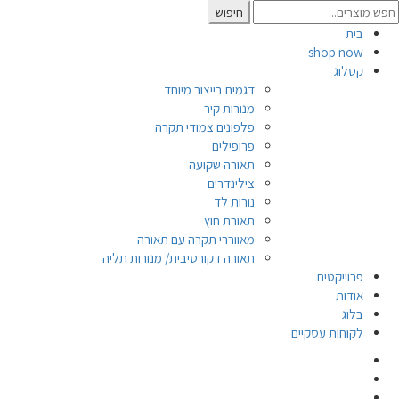
Searc
חיפוש
for
בית
shop now
קטלוג
דגמים בייצור מיוחד
מנורות קיר
פלפונים צמודי תקרה
פרופילים
תאורה שקועה
צילינדרים
נורות לד
תאורת חוץ
מאווררי תקרה עם תאורה
תאורה דקורטיבית/ מנורות תליה
פרוייקטים
אודות
בלוג
לקוחות עסקיים