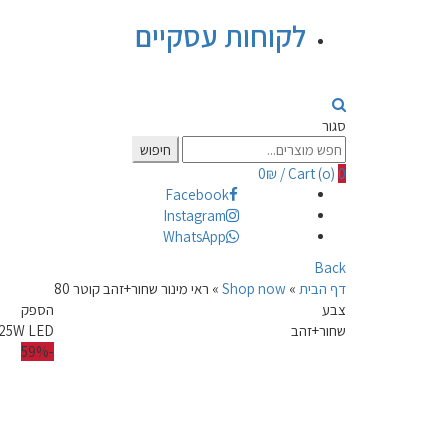
לקוחות עסקיים
סגור
Search
חיפוש
for:
0
₪
/
Cart (
o
)
0
Facebook
Instagram
WhatsApp
Back
דף הבית
»
Shop now
»
ראי מינור שחור+זהב קוטר 80
צבע
הספק
שחור+זהב
25W LED
-59%