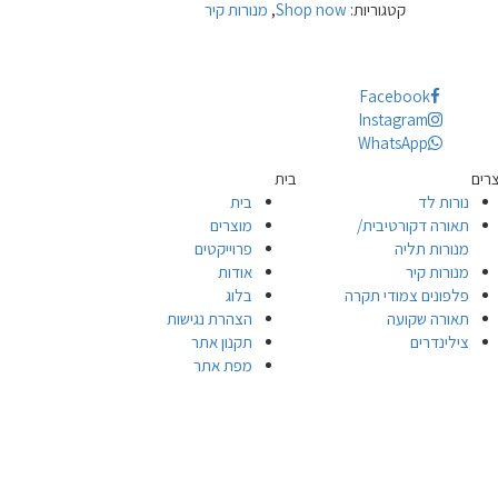
קטגוריות:
Shop now
,
מנורות קיר
Facebook
Instagram
WhatsApp
רים
בית
נורות לד
בית
תאורה דקורטיבית/
מוצרים
מנורות תליה
פרוייקטים
מנורות קיר
אודות
פלפונים צמודי תקרה
בלוג
תאורה שקועה
הצהרת נגישות
צילינדרים
תקנון אתר
מפת אתר