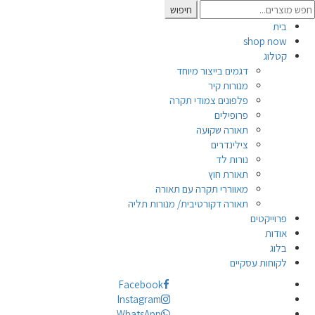
Searc
חיפוש
for
בית
shop now
קטלוג
דגמים בייצור מיוחד
מנורות קיר
פלפונים צמודי תקרה
פרופילים
תאורה שקועה
צילינדרים
נורות לד
תאורת חוץ
מאווררי תקרה עם תאורה
תאורה דקורטיבית/ מנורות תליה
פרוייקטים
אודות
בלוג
לקוחות עסקיים
Facebook
Instagram
WhatsApp