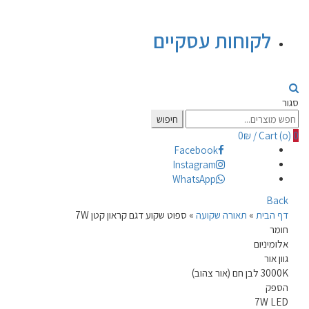
לקוחות עסקיים
סגור
Search
חיפוש
for:
0
₪
/
Cart (
o
)
0
Facebook
Instagram
WhatsApp
Back
דף הבית
»
תאורה שקועה
»
ספוט שקוע דגם קראון קטן 7W
חומר
אלומיניום
גוון אור
3000K לבן חם (אור צהוב)
הספק
7W LED