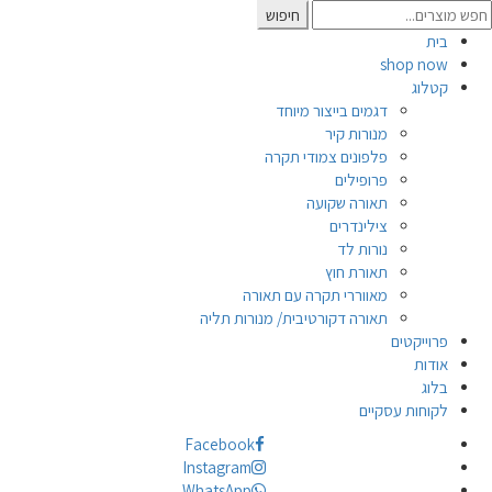
Searc
חיפוש
for
בית
shop now
קטלוג
דגמים בייצור מיוחד
מנורות קיר
פלפונים צמודי תקרה
פרופילים
תאורה שקועה
צילינדרים
נורות לד
תאורת חוץ
מאווררי תקרה עם תאורה
תאורה דקורטיבית/ מנורות תליה
פרוייקטים
אודות
בלוג
לקוחות עסקיים
Facebook
Instagram
WhatsApp