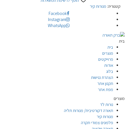
הוסף לרשימת המשאלות
קטגוריה:
מנורות קיר
Facebook
Instagram
WhatsApp
בית
בית
מוצרים
פרוייקטים
אודות
בלוג
הצהרת נגישות
תקנון אתר
מפת אתר
מוצרים
נורות לד
תאורה דקורטיבית/ מנורות תליה
מנורות קיר
פלפונים צמודי תקרה
תאורה שקועה