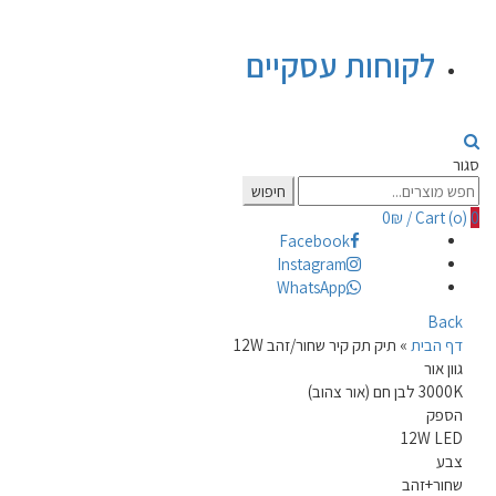
לקוחות עסקיים
סגור
Search
חיפוש
for:
0
₪
/
Cart (
o
)
0
Facebook
Instagram
WhatsApp
Back
דף הבית
»
תיק תק קיר שחור/זהב 12W
גוון אור
3000K לבן חם (אור צהוב)
הספק
12W LED
צבע
שחור+זהב