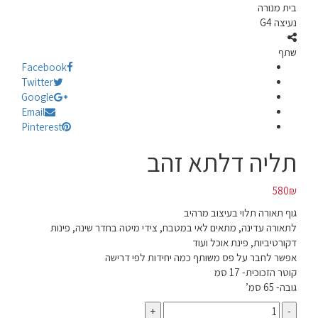
בית מנורה
נעיצה G4
שתף
Facebook
Twitter
Google
Email
Pinterest
תליה דלתא זהב
580
₪
גוף תאורה תלוי בעיצוב מרהיב
לתאורה עדינה, מתאים לאי במטבח, צידי מיטה בחדר שינה, פינות
דקורטיביות, פינת אוכל ועוד
אפשר לחבר על פס משותף כמה יחידות לפי דרישה
קוטר הזכוכית- 17 סמ
גובה- 65 סמ’
כמות