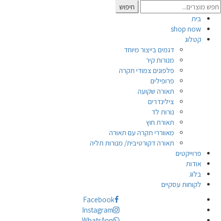
Searc
חיפוש
for
בית
shop now
קטלוג
דגמים בייצור מיוחד
מנורות קיר
פלפונים צמודי תקרה
פרופילים
תאורה שקועה
צילינדרים
נורות לד
תאורת חוץ
מאווררי תקרה עם תאורה
תאורה דקורטיבית/ מנורות תליה
פרוייקטים
אודות
בלוג
לקוחות עסקיים
Facebook
Instagram
WhatsApp