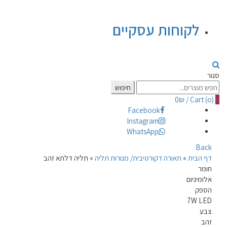
לקוחות עסקיים
סגור
Search
חיפוש
for:
0
₪
/
Cart (
o
)
0
Facebook
Instagram
WhatsApp
Back
דף הבית
»
תאורה דקורטיבית/ מנורות תליה
»
תליה דלתא זהב
חומר
אלומיניום
הספק
7W LED
צבע
זהב