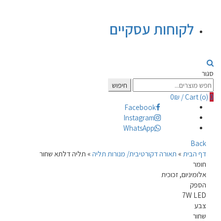
לקוחות עסקיים
סגור
Search
חיפוש
for:
0
₪
/
Cart (
o
)
0
Facebook
Instagram
WhatsApp
Back
דף הבית
»
תאורה דקורטיבית/ מנורות תליה
»
תליה דלתא שחור
חומר
אלומיניום, זכוכית
הספק
7W LED
צבע
שחור