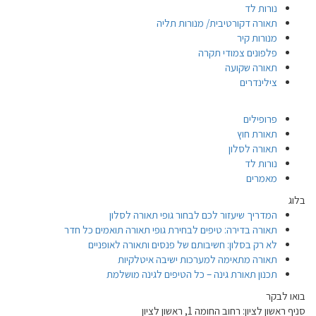
נורות לד
תאורה דקורטיבית/ מנורות תליה
מנורות קיר
פלפונים צמודי תקרה
תאורה שקועה
צילינדרים
פרופילים
תאורת חוץ
תאורה לסלון
נורות לד
מאמרים
בלוג
המדריך שיעזור לכם לבחור גופי תאורה לסלון
תאורה בדירה: טיפים לבחירת גופי תאורה תואמים כל חדר
לא רק בסלון: חשיבותם של פנסים ותאורה לאופניים
תאורה מתאימה למערכות ישיבה איטלקיות
תכנון תאורת גינה – כל הטיפים לגינה מושלמת
בואו לבקר
סניף ראשון לציון: רחוב החומה 1, ראשון לציון