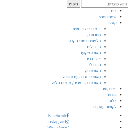
Searc
חיפוש
for
בית
shop now
קטלוג
דגמים בייצור מיוחד
מנורות קיר
פלפונים צמודי תקרה
פרופילים
תאורה שקועה
צילינדרים
נורות לד
תאורת חוץ
מאווררי תקרה עם תאורה
תאורה דקורטיבית/ מנורות תליה
פרוייקטים
אודות
בלוג
לקוחות עסקיים
Facebook
Instagram
WhatsApp