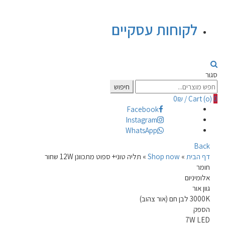
לקוחות עסקיים
סגור
Search
חיפוש
for:
0
₪
/
Cart (
o
)
0
Facebook
Instagram
WhatsApp
Back
דף הבית
»
Shop now
»
תליה טוני+ ספוט מתכוונן 12W שחור
חומר
אלומיניום
גוון אור
3000K לבן חם (אור צהוב)
הספק
7W LED