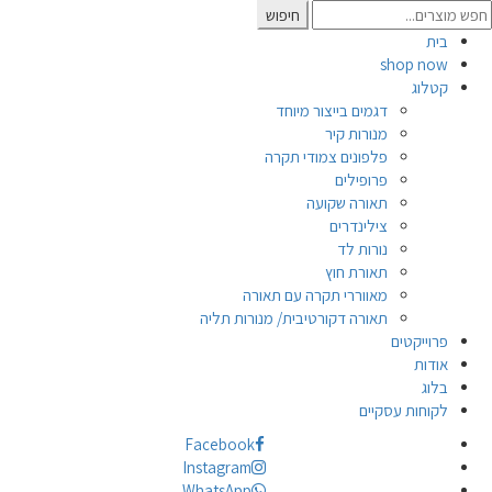
Searc
חיפוש
for
בית
shop now
קטלוג
דגמים בייצור מיוחד
מנורות קיר
פלפונים צמודי תקרה
פרופילים
תאורה שקועה
צילינדרים
נורות לד
תאורת חוץ
מאווררי תקרה עם תאורה
תאורה דקורטיבית/ מנורות תליה
פרוייקטים
אודות
בלוג
לקוחות עסקיים
Facebook
Instagram
WhatsApp