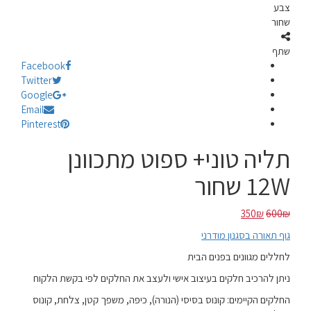
צבע
שחור
שתף
Facebook
Twitter
Google
Email
Pinterest
תליה טוני+ ספוט מתכוונן
12W שחור
המחיר
המחיר
350
₪
600
₪
המקורי
הנוכחי
גוף תאורה בסגנון מודרני
היה:
הוא:
600₪.
350₪.
לחללים מגוונים בפנים הבית
ניתן להרכיב חלקים בעיצוב אישי ולעצב את החלקים לפי בקשת הלקוח
החלקים הקיימים: קונוס בסיסי (הנורה), כיפה, משפך קטן, צלחת, קונוס