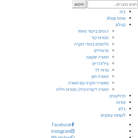
Searc
חיפוש
for
בית
shop now
קטלוג
דגמים בייצור מיוחד
מנורות קיר
פלפונים צמודי תקרה
פרופילים
תאורה שקועה
צילינדרים
נורות לד
תאורת חוץ
מאווררי תקרה עם תאורה
תאורה דקורטיבית/ מנורות תליה
פרוייקטים
אודות
בלוג
לקוחות עסקיים
Facebook
Instagram
WhatsApp