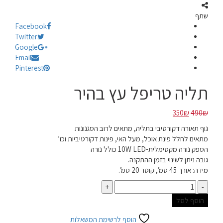
שתף
Facebook
Twitter
Google
Email
Pinterest
תליה טריפל עץ בהיר
המחיר
המחיר
350
₪
490
₪
המקורי
הנוכחי
גוף תאורה דקורטיבי בתליה, מתאים לרוב הסגנונות
היה:
הוא:
מתאים לחלל פינת אוכל, מעל האי, פינות דקורטיביות וכו’
350₪.
490₪.
הספק נורה מקסימלית-10W LED כולל נורה
גובה ניתן לשינוי בזמן ההתקנה.
מידה: אורך 45 סמ’, קוטר 20 סמ’.
כמות
הוסף לסל
הוסף לרשימת המשאלות