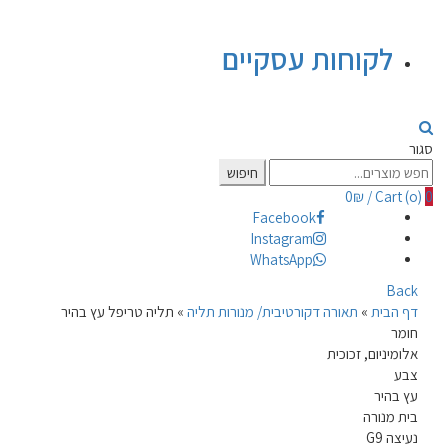
לקוחות עסקיים
סגור
Search
חיפוש
for:
0
₪
/
Cart (
o
)
0
Facebook
Instagram
WhatsApp
Back
דף הבית
»
תאורה דקורטיבית/ מנורות תליה
»
תליה טריפל עץ בהיר
חומר
אלומיניום, זכוכית
צבע
עץ בהיר
בית מנורה
נעיצה G9