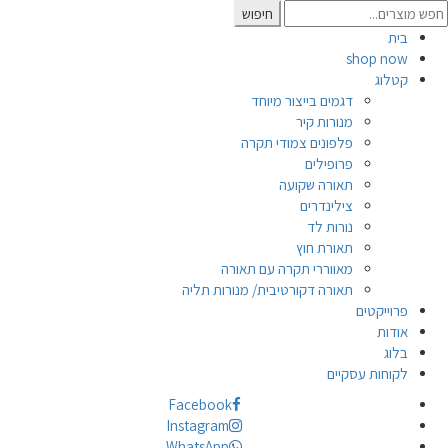
Searc
חיפוש
for
בית
shop now
קטלוג
דגמים בייצור מיוחד
מנורות קיר
פלפונים צמודי תקרה
פרופילים
תאורה שקועה
צילינדרים
נורות לד
תאורת חוץ
מאווררי תקרה עם תאורה
תאורה דקורטיבית/ מנורות תליה
פרוייקטים
אודות
בלוג
לקוחות עסקיים
Facebook
Instagram
WhatsApp