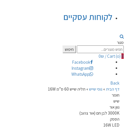
לקוחות עסקיים
סגור
Search
חיפוש
for:
0
₪
/
Cart (
o
)
0
Facebook
Instagram
WhatsApp
Back
דף הבית
»
גופי שייש
»
תליה שייש 60 ס”מ 16W
חומר
שיש
גוון אור
3000K לבן חם (אור צהוב)
הספק
16W LED