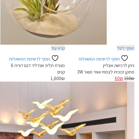
הוסף לסל
קרא עוד
הוסף לרשימת המשאלות
הוסף לרשימת המשאלות
ניתן לרכישה אונליין
מנורת תליה שנדליר דגם דוריה 6
מתקן זכוכית לצמחי אוויר מואר 3W
קנים
המחיר
המחיר
1,600
₪
60
₪
150
₪
המקורי
הנוכחי
היה:
הוא:
60₪.
150₪.