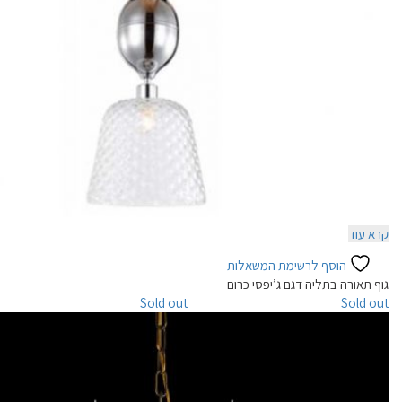
הוסף לסל
הוסף לרשימת המשאלות
ניתן לרכישה אונליין
מנורת תליה דגם מילק שלישיה ABC
המחיר
המחיר
300
₪
490
₪
המקורי
הנוכחי
היה:
הוא:
300₪.
490₪.
קרא עוד
הוסף לרשימת המשאלות
גוף תאורה בתליה דגם ג’יפסי כרום
Sold out
Sold out