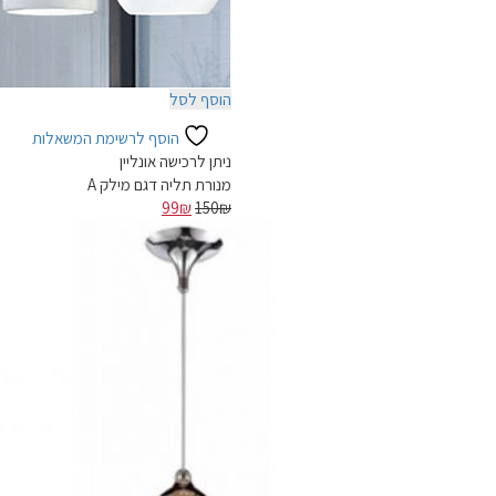
הוסף לסל
הוסף לרשימת המשאלות
ניתן לרכישה אונליין
מנורת תליה דגם מילק A
המחיר
המחיר
99
₪
150
₪
המקורי
הנוכחי
-39%
היה:
הוא:
99₪.
150₪.