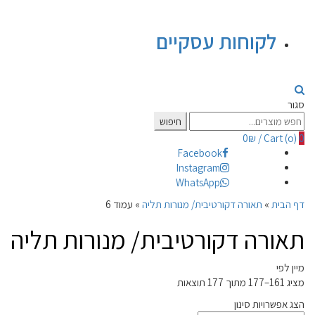
לקוחות עסקיים
סגור
Search
חיפוש
for:
0
₪
/
Cart (
o
)
0
Facebook
Instagram
WhatsApp
דף הבית
»
תאורה דקורטיבית/ מנורות תליה
»
עמוד 6
תאורה דקורטיבית/ מנורות תליה
מיין לפי
מציג 161–177 מתוך 177 תוצאות
הצג אפשרויות סינון