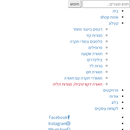
Searc
חיפוש
for
בית
shop now
קטלוג
דגמים בייצור מיוחד
מנורות קיר
פלפונים צמודי תקרה
פרופילים
תאורה שקועה
צילינדרים
נורות לד
תאורת חוץ
מאווררי תקרה עם תאורה
תאורה דקורטיבית/ מנורות תליה
פרוייקטים
אודות
בלוג
לקוחות עסקיים
Facebook
Instagram
WhatsApp