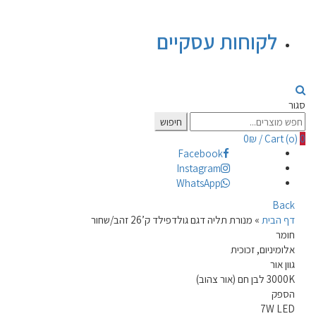
לקוחות עסקיים
סגור
Search
חיפוש
for:
0
₪
/
Cart (
o
)
0
Facebook
Instagram
WhatsApp
Back
דף הבית
»
מנורת תליה דגם גולדפילד ק’26 זהב/שחור
חומר
אלומיניום, זכוכית
גוון אור
3000K לבן חם (אור צהוב)
הספק
7W LED