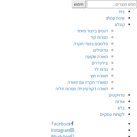
Searc
חיפוש
for
בית
shop now
קטלוג
דגמים בייצור מיוחד
מנורות קיר
פלפונים צמודי תקרה
פרופילים
תאורה שקועה
צילינדרים
נורות לד
תאורת חוץ
מאווררי תקרה עם תאורה
תאורה דקורטיבית/ מנורות תליה
פרוייקטים
אודות
בלוג
לקוחות עסקיים
Facebook
Instagram
WhatsApp