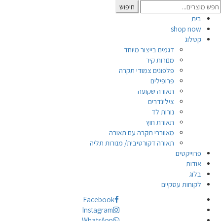
Searc
חיפוש
for
בית
shop now
קטלוג
דגמים בייצור מיוחד
מנורות קיר
פלפונים צמודי תקרה
פרופילים
תאורה שקועה
צילינדרים
נורות לד
תאורת חוץ
מאווררי תקרה עם תאורה
תאורה דקורטיבית/ מנורות תליה
פרוייקטים
אודות
בלוג
לקוחות עסקיים
Facebook
Instagram
WhatsApp