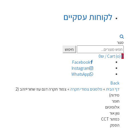
לקוחות עסקיים
סגור
Search
חיפוש
for:
0
₪
/
Cart (
o
)
0
Facebook
Instagram
WhatsApp
Back
דף הבית
»
פלפונים צמודי תקרה
»
צמוד תקרה דגם עוז שחור+זהב (2
מידות)
חומר
אלומיניום
גוון אור
כפתור CCT
הספק