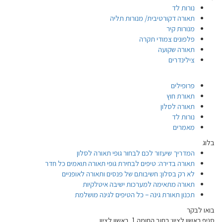
נורות לד
תאורה דקורטיבית/ מנורות תליה
מנורות קיר
פלפונים צמודי תקרה
תאורה שקועה
צילינדרים
פרופילים
תאורת חוץ
תאורה לסלון
נורות לד
מאמרים
בלוג
המדריך שיעזור לכם לבחור גופי תאורה לסלון
תאורה בדירה: טיפים לבחירת גופי תאורה תואמים כל חדר
לא רק בסלון: חשיבותם של פנסים ותאורה לאופניים
תאורה מתאימה למערכות ישיבה איטלקיות
תכנון תאורת גינה – כל הטיפים לגינה מושלמת
בואו לבקר
סניף ראשון לציון: רחוב החומה 1, ראשון לציון