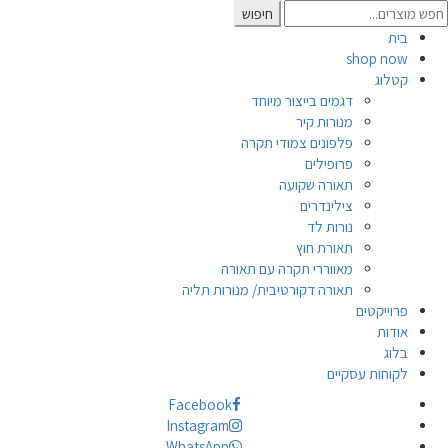
Searc
חיפוש
for
בית
shop now
קטלוג
דגמים בייצור מיוחד
מנורות קיר
פלפונים צמודי תקרה
פרופילים
תאורה שקועה
צילינדרים
נורות לד
תאורת חוץ
מאווררי תקרה עם תאורה
תאורה דקורטיבית/ מנורות תליה
פרוייקטים
אודות
בלוג
לקוחות עסקיים
Facebook
Instagram
WhatsApp