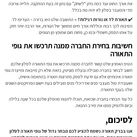
את אורך החוט ועד כמה ניתן “לשחק” עם נתון זה בעת ההתקנה. תלייה ארוכה
מדי והמעבר בסלון לא יהיה נוח בכלל.
✔️ תאורת לד או נורות רגילות? –
התשובה שלנו היא ברורה – העדיפו לד.
הסיבות לכך רבות וכוללות אורך חיים ממושך של הנורות, אור הרבה יותר חזק
על אותו הספק חשמלי וכמו כן, פחות חום שמופץ מן הגופים.
חשיבות בחירת החברה ממנה תרכשו את גופי
התאורה
הטיפ האחרון שלנו קשור לחברה ממנה תרכשו את גופי התאורה לסלון שלכם.
חשוב לבחור בחברה מובילה ובעלת מוניטין, כזאת שלא רק מייבאת ומייצרת גופי
תאורה איכותיים אלא גם יודעת לספק פתרונות תאורה בהתאמה אישית,
ושעובדת מול מעצבי פנים ואדריכלי פנים מובילים בעת יישום הפרויקטים השונים
שלה בענף התאורה.
כל עוד תבחרו בחברה שכזאת, תוכלו ליהנות מהסלון שלכם בכל שעה בלילה
וביום ולהפיק ממנו את מירב ההנאה.
לסיכום,
אנו בברק תאורה נשמח להציע לכם מבחר גדול של גופי תאורה לסלון