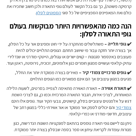
קרמיקה פשוטה), כך גם בכל הקשור לעולם גופי התאורה ולכן חשוב שתכירו את
כולם ואת המאפיינים הספציפיים של כל סוגי
ה
ספוטים לסלון
.
הנה כמה מהאפשרויות היותר מבוקשות בעולם
גופי התאורה לסלון:
✔️ גופי תלייה –
משתלשלים מהתקרה על ידי חוט ומפיצים אור על כל הסלון,
אך בצורה יותר חזקה עבור מי שיושב תחתם. הגופים התלויים יכולים להיות
מעוצבים באינספור סגנונות – קווים ישרים או עגולים, הייטקי-מודרני או שנדלירי
עתיק-קלאסי ועשויים ממגוון חומרים כגון אלומיניום, זכוכית, נירוסטה, ראטן ועוד.
✔️ גופים מרכזיים צמודי קיר –
מאירים בצורה ממוקדת יותר את החלל,
מגיעים במגוון עיצובים אך הם אינם מפוארים כמו הגופים התלויים.
✔️ תאורת אווירה –
תאורת האווירה מתאימה לצפייה בסרטים, לשעות הלילה
המאוחרות, לצרכי אירוח, תגבור התאורה המרכזית וכמו כן, גם לצרכי השמת
דגש על אלמנטים עיצוביים בסלון, קישוטים, צבעי הקיר ועוד. גופים אלו הינם
צמודי קיר
והם יכולים לספק אור ממוקד או אור אווירתי כללי במגוון רחב של
עיצובים, חדשני-מודרני או כפרי-קלאסי.
ניתן גם ליישם גופי תאורה נוספים בהתאם לפונקציות השונות הנדרשות, כגון
מנורות עומדות לקריאת עיתון או ספר בספה שבסלון בצורה יותר ממוקדת.