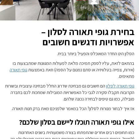
ינואר 9, 2022
Leave a comment
בחירת גופי תאורה לסלון –
אפשרויות ודגשים חשובים
הסלון הינו החדר המאוכלס והפעיל ביותר בבית.
בהתאם לזאת, עליו לספק תמיכה מלאה לפעולות המגוונות שמתבצעות בו
(אירוח, צפייה בטלוויזיה או סתם נמנום על הספה) וזאת באמצעות
גופי תאורה
מתאימים.
גופי תאורה לסלון
הם חשובים גם מבחינת שדרוג החלל מבחינה עיצובית ובשורות
הקרובות תקבלו סקירה לגבי כל האפשרויות המובילות שמחכות לכם בחברה
מובילה, כמו גם טיפים לבחירה נכונה שלהם.
אז איך לבחור מנורות לסלון? הכל במאמר שלפניכם מאת ברק חנות תאורה.
אילו גופי תאורה תוכלו ליישם בסלון שלכם?
כמו תחומים רבים אחרים שהתפתחו בצורה משמעותית בשנים האחרונות
(למשל, רכישת ריצוף שכוללת כיום אפשרויות רבות כמו גרניט פורצלן ולא רק