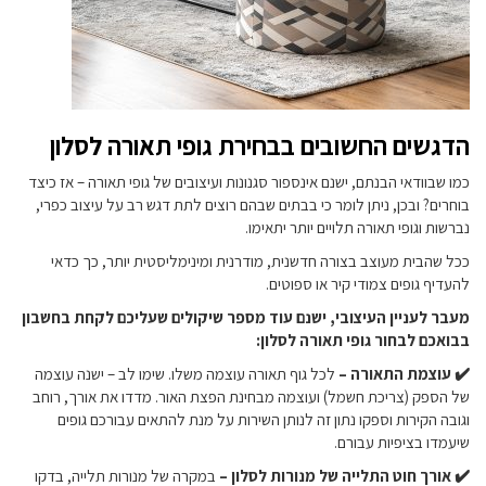
הדגשים החשובים בבחירת גופי תאורה לסלון
כמו שבוודאי הבנתם, ישנם אינספור סגנונות ועיצובים של גופי תאורה – אז כיצד
בוחרים? ובכן, ניתן לומר כי בבתים שבהם רוצים לתת דגש רב על עיצוב כפרי,
נברשות וגופי תאורה תלויים יותר יתאימו.
ככל שהבית מעוצב בצורה חדשנית, מודרנית ומינימליסטית יותר, כך כדאי
להעדיף גופים צמודי קיר או ספוטים.
מעבר לעניין העיצובי, ישנם עוד מספר שיקולים שעליכם לקחת בחשבון
בבואכם לבחור גופי תאורה לסלון:
✔️ עוצמת התאורה –
לכל גוף תאורה עוצמה משלו. שימו לב – ישנה עוצמה
של הספק (צריכת חשמל) ועוצמה מבחינת הפצת האור. מדדו את אורך, רוחב
וגובה הקירות וספקו נתון זה לנותן השירות על מנת להתאים עבורכם גופים
שיעמדו בציפיות עבורם.
✔️ אורך חוט התלייה של מנורות לסלון –
במקרה של מנורות תלייה, בדקו