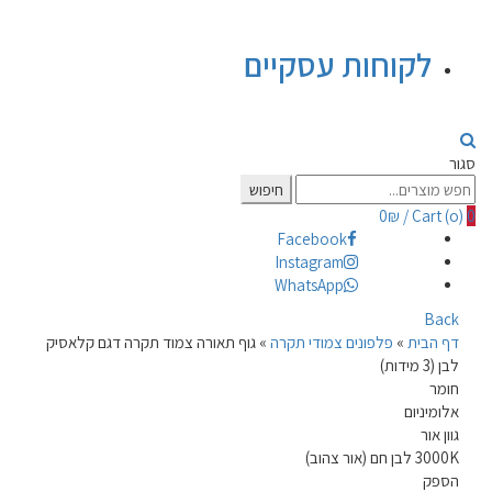
לקוחות עסקיים
סגור
Search
חיפוש
for:
0
₪
/
Cart (
o
)
0
Facebook
Instagram
WhatsApp
Back
דף הבית
»
פלפונים צמודי תקרה
»
גוף תאורה צמוד תקרה דגם קלאסיק
לבן (3 מידות)
חומר
אלומיניום
גוון אור
3000K לבן חם (אור צהוב)
הספק