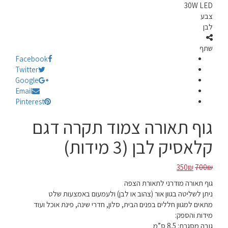
30W LED
צבע
לבן
שתף
Facebook
Twitter
Google
Email
Pinterest
גוף תאורה צמוד תקרה דגם
קלאסיק לבן (3 מידות)
המחיר
המחיר
350
₪
700
₪
המקורי
הנוכחי
גוף תאורה מודרני לתאורת הצפה
היה:
הוא:
ניתן לשליטה בגוון אור (צהוב או לבן) ולעמעום באמצעות שלט
350₪.
700₪.
מתאים למגוון חללים בפנים הבית, סלון, חדרי שינה, פינת אוכל ועוד
מידות והספק:
גובה מסגרת: 8.5 ס”מ