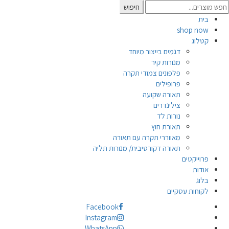
Searc
חיפוש
for
בית
shop now
קטלוג
דגמים בייצור מיוחד
מנורות קיר
פלפונים צמודי תקרה
פרופילים
תאורה שקועה
צילינדרים
נורות לד
תאורת חוץ
מאווררי תקרה עם תאורה
תאורה דקורטיבית/ מנורות תליה
פרוייקטים
אודות
בלוג
לקוחות עסקיים
Facebook
Instagram
WhatsApp