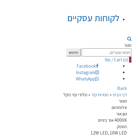
לקוחות עסקיים
סגור
Search
חיפוש
for:
0
₪
/
Cart (
o
)
0
Facebook
Instagram
WhatsApp
Back
דף הבית
»
מנורות קיר
»
מלודי קיר ניקל
חומר
אלומיניום
גוון אור
4000K אור ביניים
הספק
12W LED, 10W LED