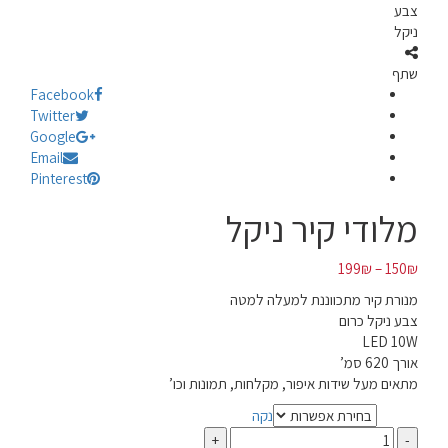
צבע
ניקל
שתף
Facebook
Twitter
Google
Email
Pinterest
מלודי קיר ניקל
199
₪
–
150
₪
מנורת קיר מתכווננת למעלה למטה
צבע ניקל כרום
LED 10W
אורך 620 סמ’
מתאים מעל שידות איפור, מקלחות, תמונות וכו’
נקה
הספק
כמות