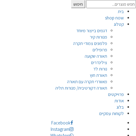
Searc
חיפוש
for
בית
shop now
קטלוג
דגמים בייצור מיוחד
מנורות קיר
פלפונים צמודי תקרה
פרופילים
תאורה שקועה
צילינדרים
נורות לד
תאורת חוץ
מאווררי תקרה עם תאורה
תאורה דקורטיבית/ מנורות תליה
פרוייקטים
אודות
בלוג
לקוחות עסקיים
Facebook
Instagram
WhatsApp