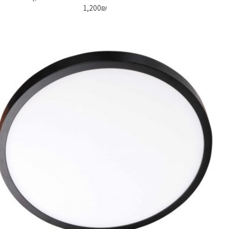
1,200
₪
-59%
Sold out