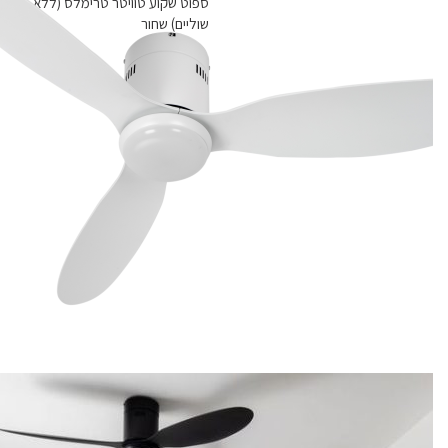
ספוט שקוע טוויטר טרימלס (ללא
שוליים) שחור