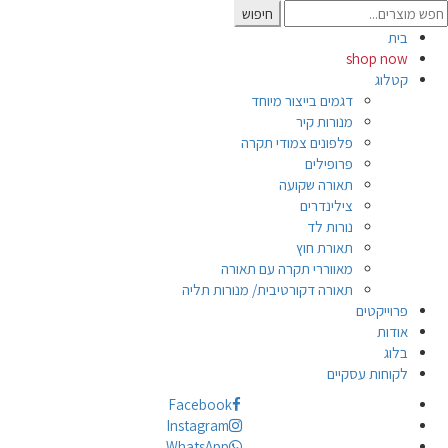
Searc
חיפוש
for
בית
shop now
קטלוג
דגמים בייצור מיוחד
מנורות קיר
פלפונים צמודי תקרה
פרופילים
תאורה שקועה
צילינדרים
נורות לד
תאורת חוץ
מאווררי תקרה עם תאורה
תאורה דקורטיבית/ מנורות תליה
פרוייקטים
אודות
בלוג
לקוחות עסקיים
Facebook
Instagram
WhatsApp