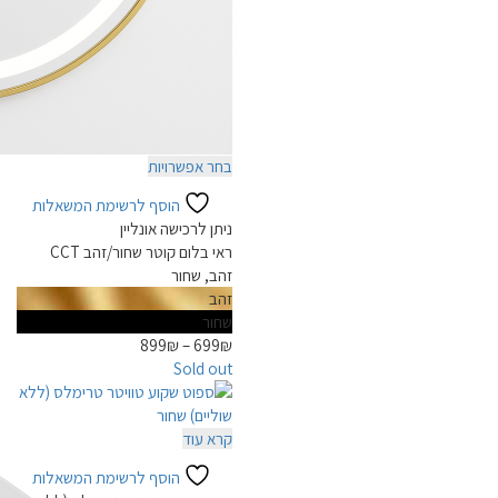
למוצר
בחר אפשרויות
זה
הוסף לרשימת המשאלות
יש
ניתן לרכישה אונליין
מספר
ראי בלום קוטר שחור/זהב CCT
סוגים.
זהב, שחור
ניתן
זהב
לבחור
שחור
את
899
₪
–
699
₪
האפשרויות
Sold out
בעמוד
המוצר
קרא עוד
הוסף לרשימת המשאלות