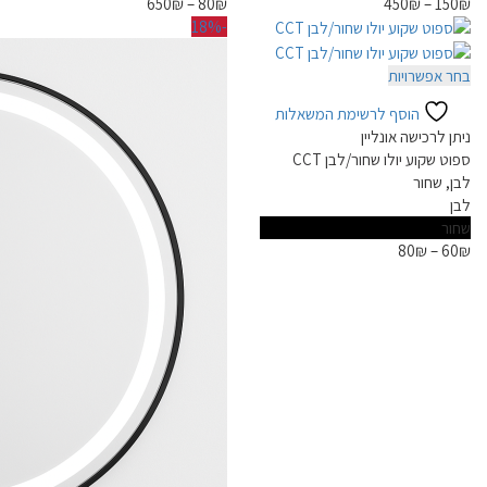
650
₪
–
80
₪
450
₪
–
150
₪
לבחור
לבחור
-18%
את
את
האפשרויות
האפשרויות
למוצר
בחר אפשרויות
בעמוד
בעמוד
זה
המוצר
המוצר
הוסף לרשימת המשאלות
יש
ניתן לרכישה אונליין
מספר
ספוט שקוע יולו שחור/לבן CCT
סוגים.
לבן, שחור
ניתן
לבן
לבחור
שחור
את
80
₪
–
60
₪
האפשרויות
בעמוד
המוצר