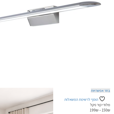
למוצר
בחר אפשרויות
זה
הוסף לרשימת המשאלות
יש
מלודי קיר ניקל
מספר
199
₪
–
150
₪
סוגים.