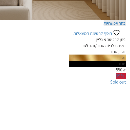
למוצר
בחר אפשרויות
זה
הוסף לרשימת המשאלות
יש
ניתן לרכישה אונליין
מספר
תליה בלרינה שחור/זהב 5W
סוגים.
זהב, שחור
ניתן
זהב
לבחור
שחור
את
550
₪
האפשרויות
-69%
בעמוד
Sold out
המוצר