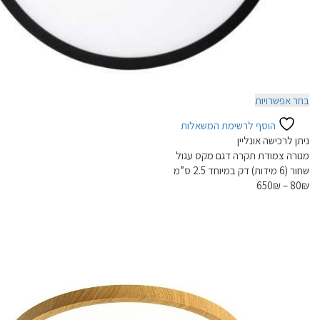
למוצר
בחר אפשרויות
זה
הוסף לרשימת המשאלות
יש
ניתן לרכישה אונליין
מספר
מנורה צמודת תקרה דגם מקס עגול
סוגים.
שחור (6 מידות) דק במיוחד 2.5 ס”מ
ניתן
650
₪
–
80
₪
לבחור
את
האפשרויות
בעמוד
המוצר