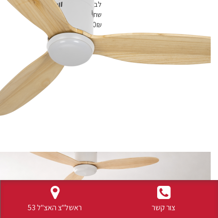
לבן+שחור
את
שחור+זהב
האפשרויות
80
₪
–
60
₪
בעמוד
המוצר
צור קשר
ראשל"צ האצ"ל 53