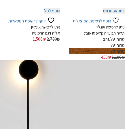
למוצר
בחר אפשרויות
הוסף לסל
זה
הוסף לרשימת המשאלות
הוסף לרשימת המשאלות
יש
ניתן לרכישה אונליין
ניתן לרכישה אונליין
מספר
תליה רביעייה קליפסו אובלי
תליה דגם הרמוניה
סוגים.
המחיר
המחיר
שחור+עץ/זהב
₪
2,700
₪
1,500
ניתן
המקורי
הנוכחי
שחור+עץ
לבחור
היה:
הוא:
שחור+עץ
את
המחיר
המחיר
2,700₪.
1,500₪.
450
₪
1,100
₪
האפשרויות
המקורי
הנוכחי
בעמוד
היה:
הוא:
המוצר
450₪.
1,100₪.