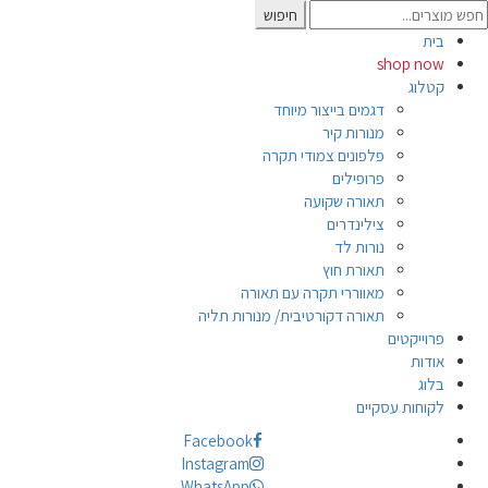
Searc
חיפוש
for
בית
shop now
קטלוג
דגמים בייצור מיוחד
מנורות קיר
פלפונים צמודי תקרה
פרופילים
תאורה שקועה
צילינדרים
נורות לד
תאורת חוץ
מאווררי תקרה עם תאורה
תאורה דקורטיבית/ מנורות תליה
פרוייקטים
אודות
בלוג
לקוחות עסקיים
Facebook
Instagram
WhatsApp