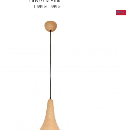
שחור+זהב (3 מידות)
ניתן
1,699
₪
–
699
₪
לבחור
-29%
את
האפשרויות
בעמוד
המוצר