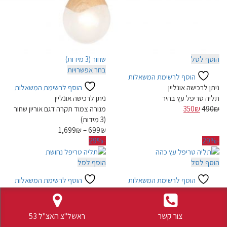
הוסף לסל
למוצר
בחר אפשרויות
הוסף לרשימת המשאלות
זה
ניתן לרכישה אונליין
הוסף לרשימת המשאלות
יש
תליה טריפל עץ בהיר
ניתן לרכישה אונליין
מספר
המחיר
המחיר
₪
490
₪
350
מנורה צמוד תקרה דגם אוריון שחור
סוגים.
המקורי
הנוכחי
(3 מידות)
ניתן
היה:
הוא:
1,699
₪
–
699
₪
לבחור
350₪.
490₪.
-29%
-29%
את
האפשרויות
הוסף לסל
הוסף לסל
בעמוד
המוצר
הוסף לרשימת המשאלות
הוסף לרשימת המשאלות
ניתן לרכישה אונליין
ניתן לרכישה אונליין
תליה טריפל עץ כהה
תליה טריפל נחושת
המחיר
המחיר
המחיר
המחיר
350
₪
490
₪
350
₪
490
₪
צור קשר
ראשל"צ האצ"ל 53
המקורי
הנוכחי
המקורי
הנוכחי
Sold out
Sold out