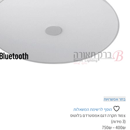
למוצר
בחר אפשרויות
זה
הוסף לרשימת המשאלות
יש
צמוד תקרה דגם אמסטרדם בלוטוס
מספר
(3 מידות)
סוגים.
750
₪
–
400
₪
ניתן